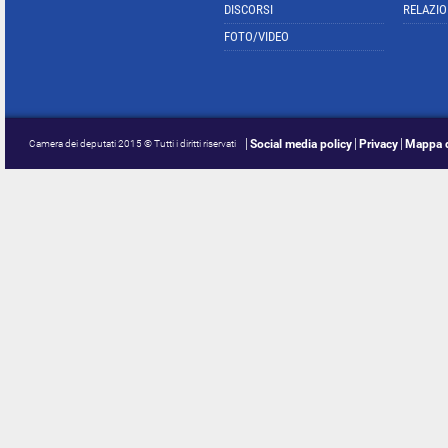
DISCORSI
RELAZIO
FOTO/VIDEO
Social media policy
Privacy
Mappa d
Camera dei deputati 2015 © Tutti i diritti riservati