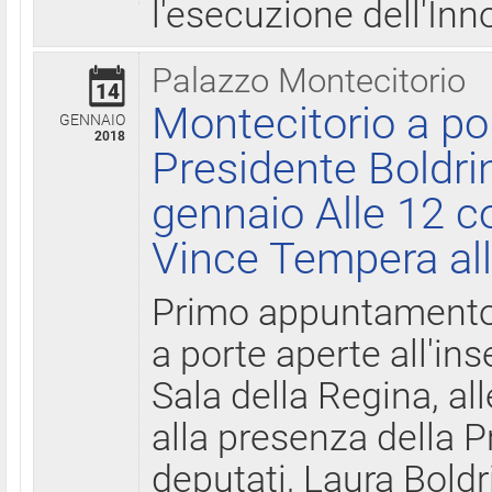
l'esecuzione dell'Inn
Palazzo Montecitorio
14
Montecitorio a po
GENNAIO
2018
Presidente Boldri
gennaio Alle 12 c
Vince Tempera all
Primo appuntamento 
a porte aperte all'in
Sala della Regina, all
alla presenza della 
deputati, Laura Boldri