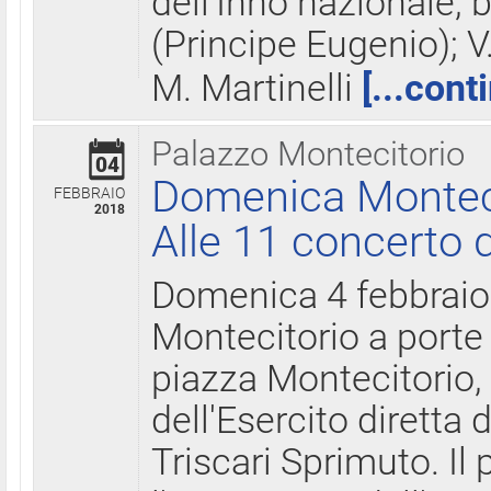
dell'Inno nazionale, 
(Principe Eugenio); V
M. Martinelli
[...cont
Palazzo Montecitorio
04
Domenica Montecit
FEBBRAIO
2018
Alle 11 concerto d
Domenica 4 febbrai
Montecitorio a porte 
piazza Montecitorio, 
dell'Esercito diretta
Triscari Sprimuto. I