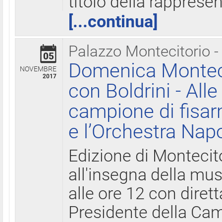
titolo della rapprese
[...continua]
Palazzo Montecitorio -
05
Domenica Monteci
NOVEMBRE
2017
con Boldrini - All
campione di fisar
e l’Orchestra Nap
Edizione di Montecit
all'insegna della mus
alle ore 12 con diret
Presidente della Came