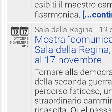
esibiti il maestro c
fisarmonica,
[...cont
Sala della Regina - 19 
19
17
Mostra “comunica
OTTOBRE
NOVEMBRE
Sala della Regina,
2017
al 17 novembre
Tornare alla democra
della seconda guerra 
percorso faticoso, 
straordinario cammin
rinascita. Quel pass