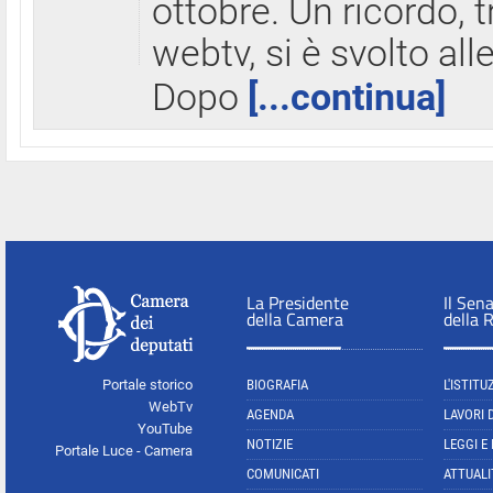
ottobre. Un ricordo, 
webtv, si è svolto all
Dopo
[...continua]
La Presidente
Il Sen
della Camera
della 
Portale storico
BIOGRAFIA
L'ISTITU
WebTv
AGENDA
LAVORI 
YouTube
NOTIZIE
LEGGI E
Portale Luce - Camera
COMUNICATI
ATTUALI