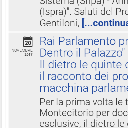
Sistema (Snpa) - Ann
(Ispra)". Saluti del P
Gentiloni,
[...continu
Rai Parlamento pr
20
Dentro il Palazzo"
NOVEMBRE
2017
Il dietro le quint
il racconto dei pro
macchina parlam
Per la prima volta le
Montecitorio per do
esclusive, il dietro le