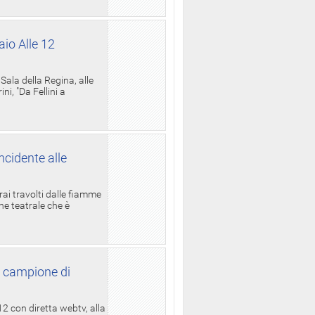
aio Alle 12
ala della Regina, alle
i, "Da Fellini a
ncidente alle
rai travolti dalle fiamme
one teatrale che è
l campione di
12 con diretta webtv, alla