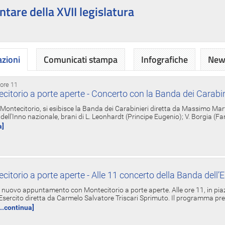
ntare della XVII legislatura
azioni
Comunicati stampa
Infografiche
News
 ore 11
torio a porte aperte - Concerto con la Banda dei Carabin
a Montecitorio, si esibisce la Banda dei Carabinieri diretta da Massimo Mar
dell'Inno nazionale, brani di L. Leonhardt (Principe Eugenio); V. Borgia (F
a]
torio a porte aperte - Alle 11 concerto della Banda dell’E
nuovo appuntamento con Montecitorio a porte aperte. Alle ore 11, in piaz
'Esercito diretta da Carmelo Salvatore Triscari Sprimuto. Il programma pr
...continua]