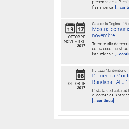
presenza della Presid
fisarmonica,
[...cont
Sala della Regina - 19 
Mostra “comunica
19
17
novembre
OTTOBRE
NOVEMBRE
Tornare alla democra
2017
complesso ma straord
istituzionale
[...cont
Palazzo Montecitorio -
Domenica Monteci
08
Bandiera - Alle 
OTTOBRE
2017
E' stata dedicata ad 
di domenica 8 ottobre
[...continua]