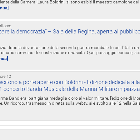
ente della Camera, Laura Boldrini, si sono esibiti il maestro campione de
inua]
ottobre
re la democrazia” – Sala della Regina, aperta al pubblico
zia dopo la devastazione della seconda guerra mondiale fu per l'Italia un
inario cammino di ricostruzione e rinascita. Quel passaggio epocale, s
inua]
 ore 12
torio a porte aperte con Boldrini - Edizione dedicata all
11 concerto Banda Musicale della Marina Militare in piazz
Irma Bandiera, partigiana medaglia d'oro al valor militare, l'edizione di Mo
. Un ricordo, trasmesso in diretta sulla webtv, si è svolto alle 12 nella Sa