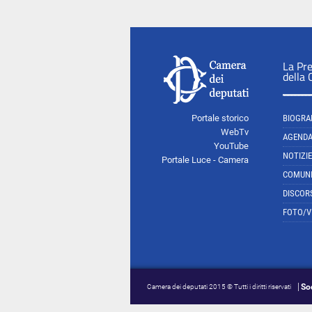
La Pr
della
Portale storico
BIOGRA
WebTv
AGEND
YouTube
NOTIZIE
Portale Luce - Camera
COMUNI
DISCOR
FOTO/V
So
Camera dei deputati 2015 © Tutti i diritti riservati