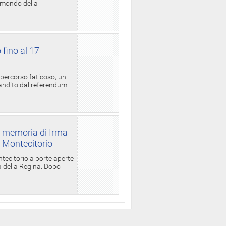
l mondo della
 fino al 17
 percorso faticoso, un
candito dal referendum
a memoria di Irma
a Montecitorio
ntecitorio a porte aperte
la della Regina. Dopo