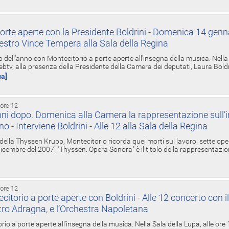
orte aperte con la Presidente Boldrini - Domenica 14 genn
estro Vince Tempera alla Sala della Regina
ell'anno con Montecitorio a porte aperte all'insegna della musica. Nella S
ebtv, alla presenza della Presidente della Camera dei deputati, Laura Boldrin
ua]
 ore 12
ni dopo. Domenica alla Camera la rappresentazione sull’i
ino - Interviene Boldrini - Alle 12 alla Sala della Regina
 della Thyssen Krupp, Montecitorio ricorda quei morti sul lavoro: sette ope
 6 dicembre del 2007. "Thyssen. Opera Sonora" è il titolo della rappresentazi
 ore 12
torio a porte aperte con Boldrini - Alle 12 concerto con i
tro Adragna, e l’Orchestra Napoletana
rio a porte aperte all'insegna della musica. Nella Sala della Lupa, alle ore 