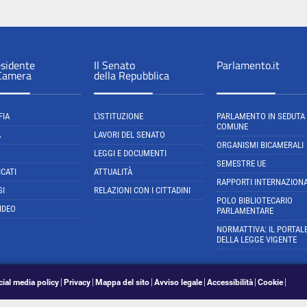
esidente
Il Senato
Parlamento.it
 Camera
della Repubblica
FIA
L'ISTITUZIONE
PARLAMENTO IN SEDUTA
COMUNE
A
LAVORI DEL SENATO
ORGANISMI BICAMERALI
LEGGI E DOCUMENTI
SEMESTRE UE
CATI
ATTUALITÀ
RAPPORTI INTERNAZIONA
SI
RELAZIONI CON I CITTADINI
POLO BIBLIOTECARIO
IDEO
PARLAMENTARE
NORMATTIVA: IL PORTAL
DELLA LEGGE VIGENTE
cial media policy
Privacy
Mappa del sito
Avviso legale
Accessibilità
Cookie