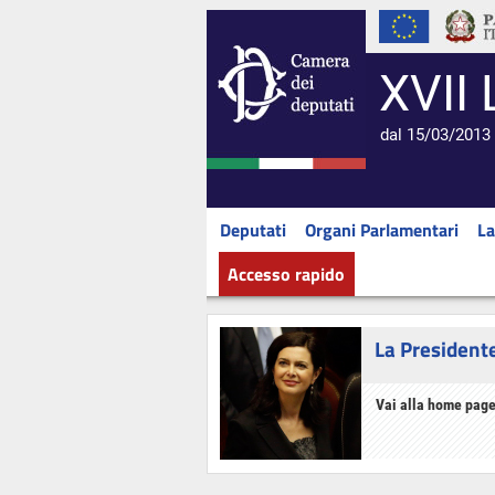
XVII 
dal 15/03/2013 
Deputati
Organi Parlamentari
La
Accesso rapido
La President
Vai alla home page