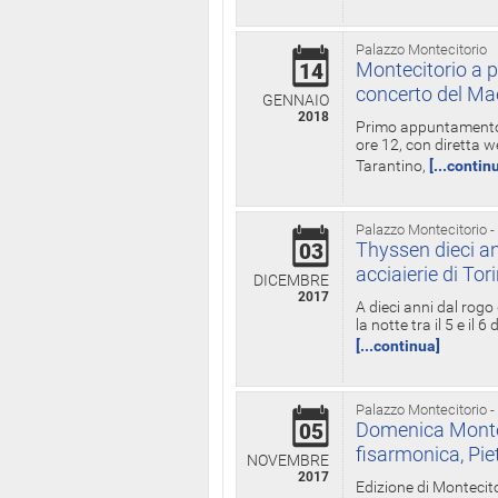
Palazzo Montecitorio
Montecitorio a p
14
concerto del Ma
GENNAIO
2018
Primo appuntamento d
ore 12, con diretta w
Tarantino,
[...contin
Palazzo Montecitorio -
Thyssen dieci an
03
acciaierie di Tor
DICEMBRE
2017
A dieci anni dal rogo
la notte tra il 5 e il
[...continua]
Palazzo Montecitorio -
Domenica Monteci
05
fisarmonica, Pie
NOVEMBRE
2017
Edizione di Montecito