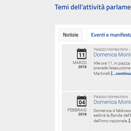
Temi dell'attività parlame
Notizie
Eventi e manifest
Palazzo Montecitorio -
Domenica Monteci
11
MARZO
Alle ore 11, in piazz
2018
prevede l'esecuzione 
Martinelli
[...continu
Palazzo Montecitorio
Domenica Monteci
04
FEBBRAIO
Domenica 4 febbraio 
2018
esibirà la Banda dell
dell'Inno nazionale,
[