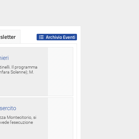
letter
Archivio Eventi
ieri
tinelli. Il programma
anfara Solenne); M.
sercito
za Montecitorio, si
evede l'esecuzione