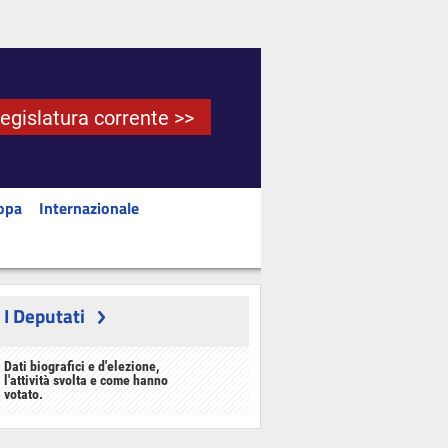
Legislatura corrente >>
opa
Internazionale
I Deputati
Dati biografici e d'elezione,
l'attività svolta e come hanno
votato.