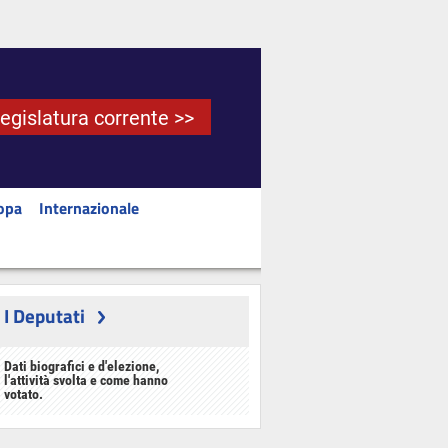
Legislatura corrente >>
opa
Internazionale
I Deputati
Dati biografici e d'elezione,
l'attività svolta e come hanno
votato.