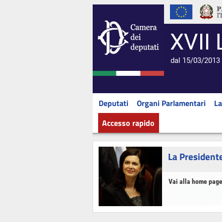
XVII 
dal 15/03/2013 
Deputati
Organi Parlamentari
La
Accesso rapido
La President
Vai alla home page