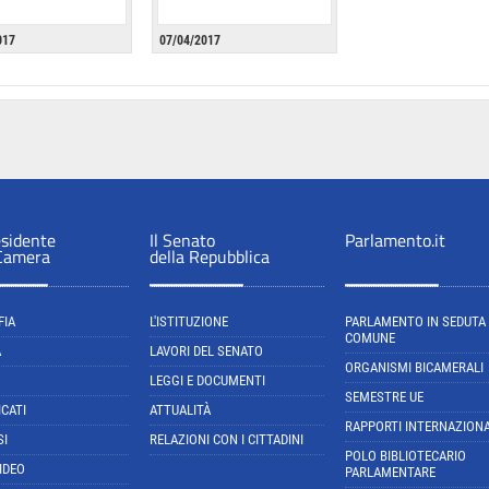
017
07/04/2017
esidente
Il Senato
Parlamento.it
 Camera
della Repubblica
FIA
L'ISTITUZIONE
PARLAMENTO IN SEDUTA
COMUNE
A
LAVORI DEL SENATO
ORGANISMI BICAMERALI
LEGGI E DOCUMENTI
SEMESTRE UE
CATI
ATTUALITÀ
RAPPORTI INTERNAZIONA
SI
RELAZIONI CON I CITTADINI
POLO BIBLIOTECARIO
IDEO
PARLAMENTARE