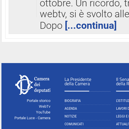
ottobre. Un ricordo, 
webtv, si è svolto all
Dopo
[...continua]
La Presidente
Il Sen
della Camera
della 
Portale storico
BIOGRAFIA
L'ISTITU
WebTv
AGENDA
LAVORI 
YouTube
NOTIZIE
LEGGI E
Portale Luce - Camera
COMUNICATI
ATTUALI