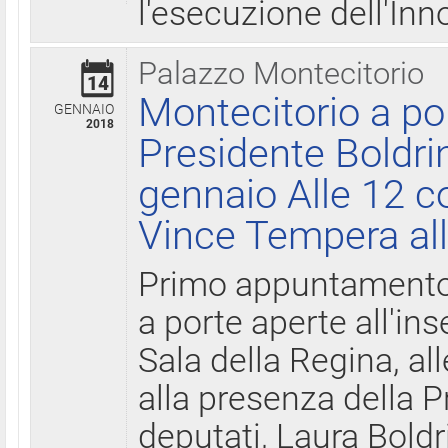
l'esecuzione dell'Inn
Palazzo Montecitorio
14
Montecitorio a po
GENNAIO
2018
Presidente Boldri
gennaio Alle 12 c
Vince Tempera all
Primo appuntamento 
a porte aperte all'in
Sala della Regina, all
alla presenza della 
deputati, Laura Boldri