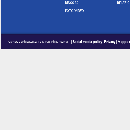
DISCORSI
RELAZIO
FOTO/VIDEO
Social media policy
Privacy
Mappa d
Camera dei deputati 2015 © Tutti i diritti riservati