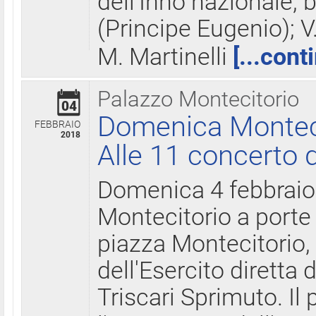
dell'Inno nazionale, 
(Principe Eugenio); V
M. Martinelli
[...cont
Palazzo Montecitorio
04
Domenica Montecit
FEBBRAIO
2018
Alle 11 concerto d
Domenica 4 febbrai
Montecitorio a porte 
piazza Montecitorio, 
dell'Esercito diretta
Triscari Sprimuto. I