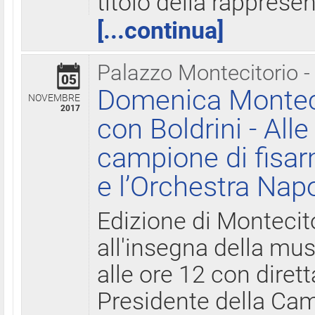
titolo della rapprese
[...continua]
Palazzo Montecitorio -
05
Domenica Monteci
NOVEMBRE
2017
con Boldrini - All
campione di fisar
e l’Orchestra Nap
Edizione di Montecit
all'insegna della mus
alle ore 12 con diret
Presidente della Came