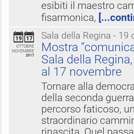
esibiti il maestro c
fisarmonica,
[...cont
Sala della Regina - 19 
19
17
Mostra “comunica
OTTOBRE
NOVEMBRE
Sala della Regina,
2017
al 17 novembre
Tornare alla democra
della seconda guerra 
percorso faticoso, 
straordinario cammin
rinascita. Quel pass