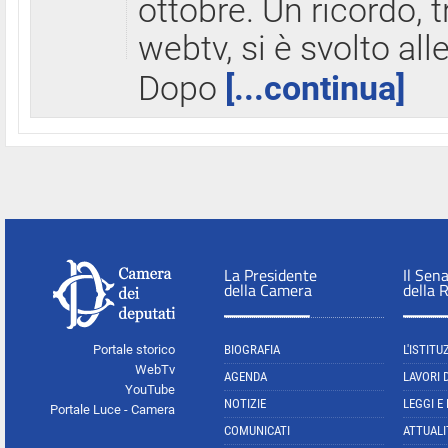
ottobre. Un ricordo, 
webtv, si è svolto all
Dopo
[...continua]
La Presidente
Il Sen
della Camera
della 
Portale storico
BIOGRAFIA
L'ISTITU
WebTv
AGENDA
LAVORI 
YouTube
NOTIZIE
LEGGI E
Portale Luce - Camera
COMUNICATI
ATTUALI