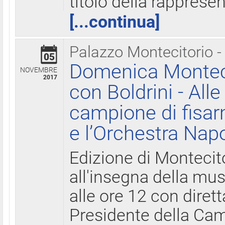
titolo della rapprese
[...continua]
Palazzo Montecitorio -
05
Domenica Monteci
NOVEMBRE
2017
con Boldrini - All
campione di fisar
e l’Orchestra Nap
Edizione di Montecit
all'insegna della mus
alle ore 12 con diret
Presidente della Came