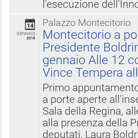
l'esecuzione dell'Inn
Palazzo Montecitorio
14
Montecitorio a po
GENNAIO
2018
Presidente Boldri
gennaio Alle 12 c
Vince Tempera all
Primo appuntamento 
a porte aperte all'in
Sala della Regina, all
alla presenza della 
deputati, Laura Boldri