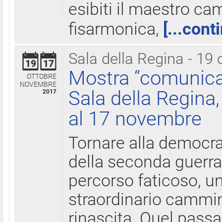
esibiti il maestro c
fisarmonica,
[...cont
Sala della Regina - 19 
19
17
Mostra “comunica
OTTOBRE
NOVEMBRE
Sala della Regina,
2017
al 17 novembre
Tornare alla democra
della seconda guerra 
percorso faticoso, 
straordinario cammin
rinascita. Quel pass