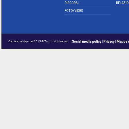
DISCORSI
RELAZIO
FOTO/VIDEO
Social media policy
Privacy
Mappa d
Camera dei deputati 2015 © Tutti i diritti riservati