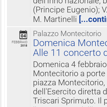
dell'Inno nazionale, 
(Principe Eugenio); V
M. Martinelli
[...cont
Palazzo Montecitorio
04
Domenica Montecit
FEBBRAIO
2018
Alle 11 concerto d
Domenica 4 febbrai
Montecitorio a porte 
piazza Montecitorio, 
dell'Esercito diretta
Triscari Sprimuto. I