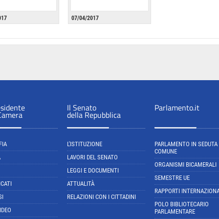
017
07/04/2017
esidente
Il Senato
Parlamento.it
 Camera
della Repubblica
FIA
L'ISTITUZIONE
PARLAMENTO IN SEDUTA
COMUNE
A
LAVORI DEL SENATO
ORGANISMI BICAMERALI
LEGGI E DOCUMENTI
SEMESTRE UE
CATI
ATTUALITÀ
RAPPORTI INTERNAZIONA
SI
RELAZIONI CON I CITTADINI
POLO BIBLIOTECARIO
IDEO
PARLAMENTARE