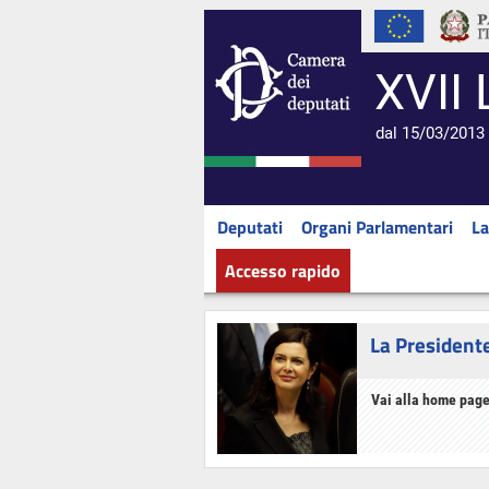
XVII 
dal 15/03/2013 
Deputati
Organi Parlamentari
La
Accesso rapido
La President
Vai alla home page