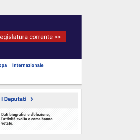
Legislatura corrente >>
opa
Internazionale
I Deputati
Dati biografici e d'elezione,
l'attività svolta e come hanno
votato.