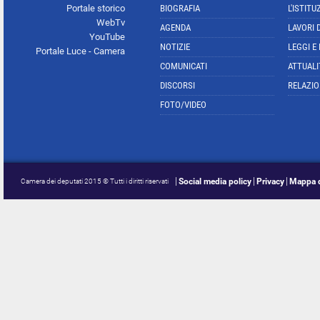
Portale storico
BIOGRAFIA
L'ISTITU
WebTv
AGENDA
LAVORI 
YouTube
NOTIZIE
LEGGI E
Portale Luce - Camera
COMUNICATI
ATTUALI
DISCORSI
RELAZIO
FOTO/VIDEO
Social media policy
Privacy
Mappa d
Camera dei deputati 2015 © Tutti i diritti riservati