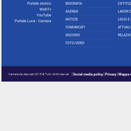
Portale storico
BIOGRAFIA
L'ISTITU
WebTv
AGENDA
LAVORI 
YouTube
NOTIZIE
LEGGI E
Portale Luce - Camera
COMUNICATI
ATTUALI
DISCORSI
RELAZIO
FOTO/VIDEO
Social media policy
Privacy
Mappa d
Camera dei deputati 2015 © Tutti i diritti riservati