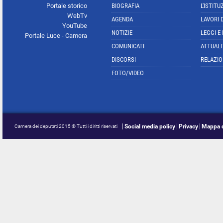
Portale storico
BIOGRAFIA
L'ISTITU
WebTv
AGENDA
LAVORI 
YouTube
NOTIZIE
LEGGI E
Portale Luce - Camera
COMUNICATI
ATTUALI
DISCORSI
RELAZIO
FOTO/VIDEO
Social media policy
Privacy
Mappa d
Camera dei deputati 2015 © Tutti i diritti riservati