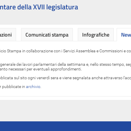
ntare della XVII legislatura
azioni
Comunicati stampa
Infografiche
News
News
ficio Stampa in collaborazione con i Servizi Assemblea e Commissioni e con
 generale dei lavori parlamentari della settimana e, nello stesso tempo, segn
imento necessari per eventuali approfondimenti.
blicata sul sito ogni venerdì sera e viene segnalata anche attraverso l'a
er pubblicate in
archivio
.