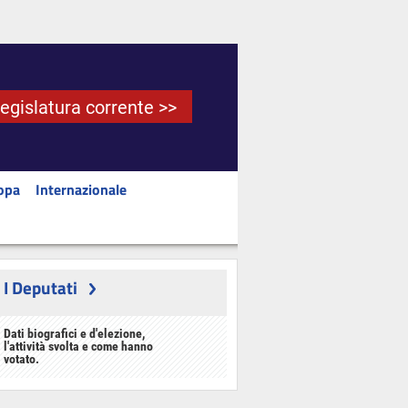
Legislatura corrente >>
opa
Internazionale
I Deputati
Dati biografici e d'elezione,
l'attività svolta e come hanno
votato.