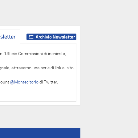
letter
letter
Archivio Newsletter
 l'Ufficio Commissioni di inchiesta,
ala, attraverso una serie di link al sito
ccount
@Montecitorio
di Twitter.