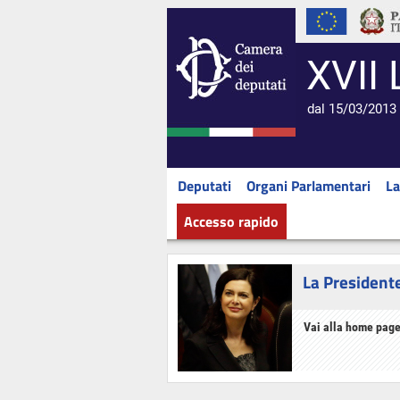
XVII 
dal 15/03/2013 
Deputati
Organi Parlamentari
La
Accesso rapido
La President
Vai alla home page