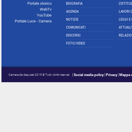
Portale storico
BIOGRAFIA
L'ISTITU
WebTv
AGENDA
LAVORI 
YouTube
NOTIZIE
LEGGI E
Portale Luce - Camera
COMUNICATI
ATTUALI
DISCORSI
RELAZIO
FOTO/VIDEO
Social media policy
Privacy
Mappa d
Camera dei deputati 2015 © Tutti i diritti riservati