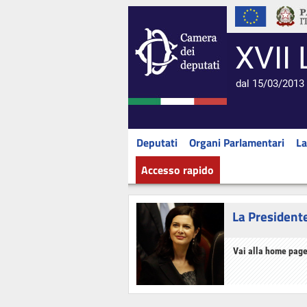
XVII 
dal 15/03/2013 
Deputati
Organi Parlamentari
La
Accesso rapido
La President
Vai alla home page