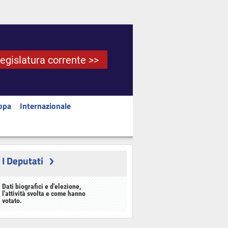
Legislatura corrente >>
opa
Internazionale
I Deputati
Dati biografici e d'elezione,
l'attività svolta e come hanno
votato.