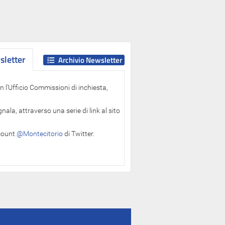
letter
letter
Archivio Newsletter
 l'Ufficio Commissioni di inchiesta,
ala, attraverso una serie di link al sito
ccount
@Montecitorio
di Twitter.