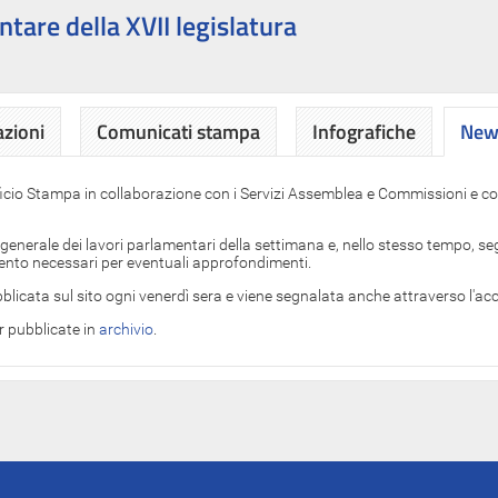
ntare della XVII legislatura
azioni
Comunicati stampa
Infografiche
News
News
ficio Stampa in collaborazione con i Servizi Assemblea e Commissioni e con
 generale dei lavori parlamentari della settimana e, nello stesso tempo, segn
imento necessari per eventuali approfondimenti.
blicata sul sito ogni venerdì sera e viene segnalata anche attraverso l'a
er pubblicate in
archivio
.