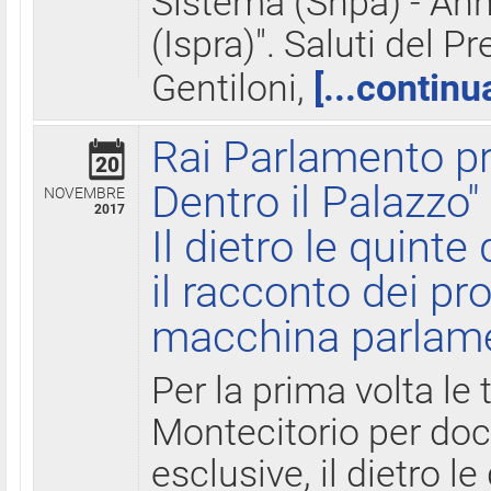
Sistema (Snpa) - Ann
(Ispra)". Saluti del P
Gentiloni,
[...continu
Rai Parlamento pr
20
Dentro il Palazzo"
NOVEMBRE
2017
Il dietro le quint
il racconto dei pro
macchina parlam
Per la prima volta le
Montecitorio per do
esclusive, il dietro le