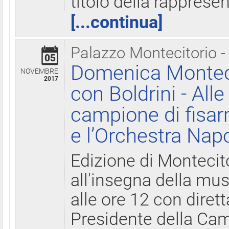
titolo della rapprese
[...continua]
Palazzo Montecitorio -
05
Domenica Monteci
NOVEMBRE
2017
con Boldrini - All
campione di fisar
e l’Orchestra Nap
Edizione di Montecit
all'insegna della mus
alle ore 12 con diret
Presidente della Came