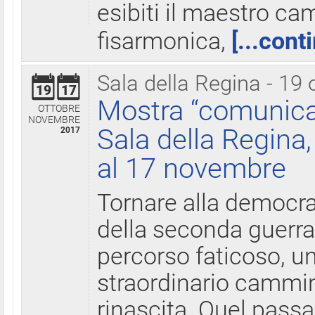
esibiti il maestro c
fisarmonica,
[...cont
Sala della Regina - 19 
19
17
Mostra “comunica
OTTOBRE
NOVEMBRE
Sala della Regina,
2017
al 17 novembre
Tornare alla democra
della seconda guerra 
percorso faticoso, 
straordinario cammin
rinascita. Quel pass