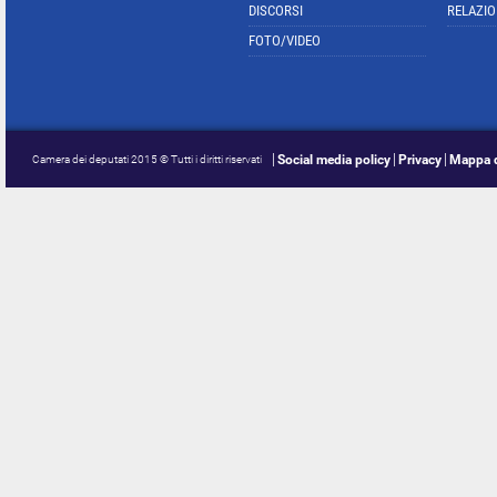
DISCORSI
RELAZIO
FOTO/VIDEO
Social media policy
Privacy
Mappa d
Camera dei deputati 2015 © Tutti i diritti riservati