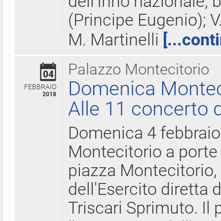
dell'Inno nazionale, 
(Principe Eugenio); V
M. Martinelli
[...cont
Palazzo Montecitorio
04
Domenica Montecit
FEBBRAIO
2018
Alle 11 concerto d
Domenica 4 febbrai
Montecitorio a porte 
piazza Montecitorio, 
dell'Esercito diretta
Triscari Sprimuto. I