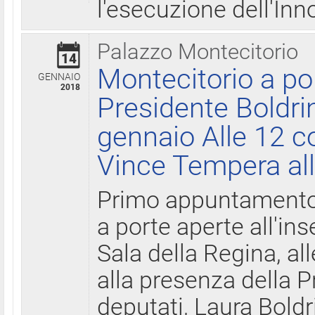
l'esecuzione dell'Inn
Palazzo Montecitorio
14
Montecitorio a po
GENNAIO
2018
Presidente Boldri
gennaio Alle 12 c
Vince Tempera all
Primo appuntamento 
a porte aperte all'in
Sala della Regina, all
alla presenza della 
deputati, Laura Boldri