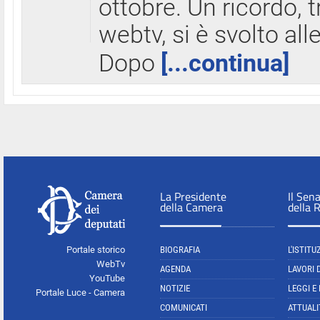
ottobre. Un ricordo, 
webtv, si è svolto all
Dopo
[...continua]
La Presidente
Il Sen
della Camera
della 
Portale storico
BIOGRAFIA
L'ISTITU
WebTv
AGENDA
LAVORI 
YouTube
NOTIZIE
LEGGI E
Portale Luce - Camera
COMUNICATI
ATTUALI