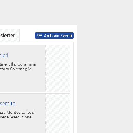
letter
Archivio Eventi
ieri
tinelli. Il programma
anfara Solenne); M.
sercito
za Montecitorio, si
evede l'esecuzione