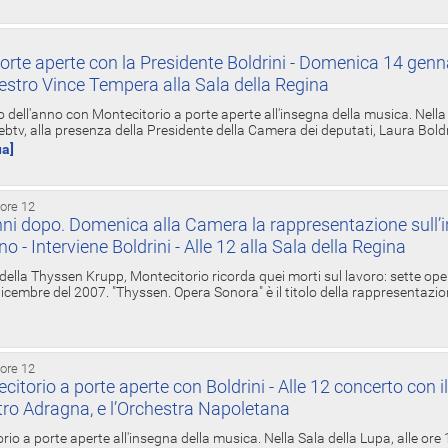
orte aperte con la Presidente Boldrini - Domenica 14 genn
estro Vince Tempera alla Sala della Regina
ell'anno con Montecitorio a porte aperte all'insegna della musica. Nella S
ebtv, alla presenza della Presidente della Camera dei deputati, Laura Boldrin
ua]
 ore 12
ni dopo. Domenica alla Camera la rappresentazione sull’i
ino - Interviene Boldrini - Alle 12 alla Sala della Regina
 della Thyssen Krupp, Montecitorio ricorda quei morti sul lavoro: sette ope
 6 dicembre del 2007. "Thyssen. Opera Sonora" è il titolo della rappresentazi
 ore 12
torio a porte aperte con Boldrini - Alle 12 concerto con i
tro Adragna, e l’Orchestra Napoletana
rio a porte aperte all'insegna della musica. Nella Sala della Lupa, alle ore 