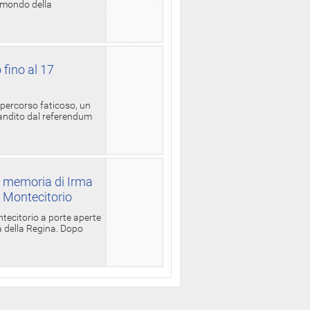
l mondo della
 fino al 17
 percorso faticoso, un
candito dal referendum
a memoria di Irma
a Montecitorio
ntecitorio a porte aperte
la della Regina. Dopo