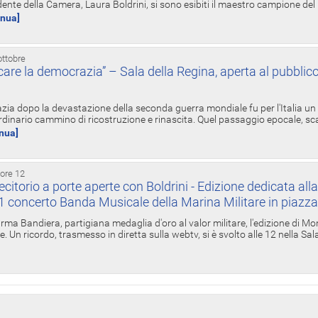
ente della Camera, Laura Boldrini, si sono esibiti il maestro campione de
inua]
ottobre
re la democrazia” – Sala della Regina, aperta al pubblico
zia dopo la devastazione della seconda guerra mondiale fu per l'Italia un
inario cammino di ricostruzione e rinascita. Quel passaggio epocale, s
inua]
 ore 12
torio a porte aperte con Boldrini - Edizione dedicata all
11 concerto Banda Musicale della Marina Militare in piazz
Irma Bandiera, partigiana medaglia d'oro al valor militare, l'edizione di Mo
. Un ricordo, trasmesso in diretta sulla webtv, si è svolto alle 12 nella Sa