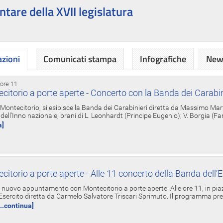
ntare della XVII legislatura
azioni
Comunicati stampa
Infografiche
News
 ore 11
torio a porte aperte - Concerto con la Banda dei Carabin
a Montecitorio, si esibisce la Banda dei Carabinieri diretta da Massimo Mar
dell'Inno nazionale, brani di L. Leonhardt (Principe Eugenio); V. Borgia (F
a]
torio a porte aperte - Alle 11 concerto della Banda dell’E
nuovo appuntamento con Montecitorio a porte aperte. Alle ore 11, in piaz
'Esercito diretta da Carmelo Salvatore Triscari Sprimuto. Il programma pr
...continua]