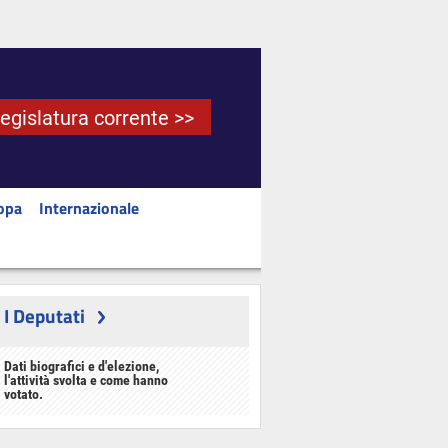
Legislatura corrente >>
opa
Internazionale
I Deputati
Dati biografici e d'elezione,
l'attività svolta e come hanno
votato.