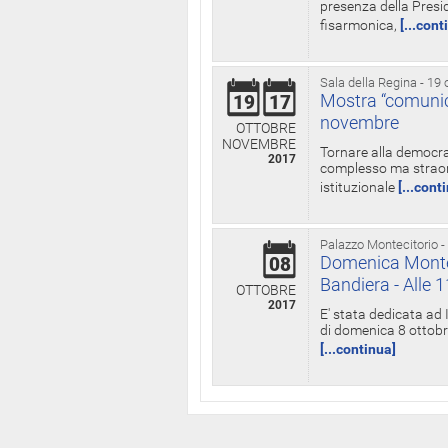
presenza della Presid
fisarmonica,
[...cont
Sala della Regina - 19 
Mostra “comunica
19
17
novembre
OTTOBRE
NOVEMBRE
Tornare alla democra
2017
complesso ma straord
istituzionale
[...cont
Palazzo Montecitorio -
Domenica Monteci
08
Bandiera - Alle 
OTTOBRE
2017
E' stata dedicata ad 
di domenica 8 ottobre
[...continua]