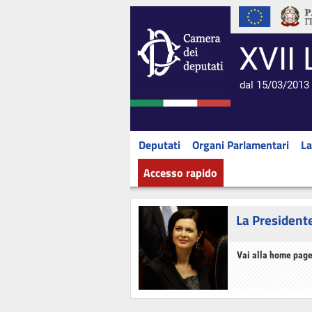
XVII 
dal 15/03/2013 
Deputati
Organi Parlamentari
La
Accesso rapido
La President
Vai alla home page