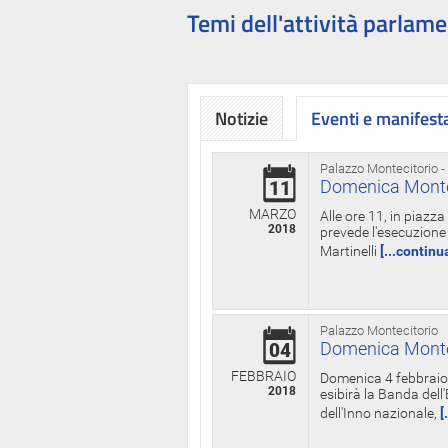
Temi dell'attività parlame
Notizie
Eventi e manifest
Palazzo Montecitorio -
Domenica Monteci
11
MARZO
Alle ore 11, in piazz
2018
prevede l'esecuzione 
Martinelli
[...continu
Palazzo Montecitorio
Domenica Monteci
04
FEBBRAIO
Domenica 4 febbraio 
2018
esibirà la Banda dell
dell'Inno nazionale,
[