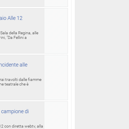
aio Alle 12
ala della Regina, alle
i, "Da Fellini a
ncidente alle
rai travolti dalle fiamme
one teatrale che è
l campione di
12 con diretta webtv, alla