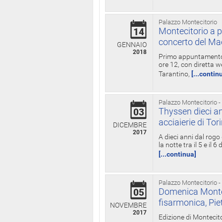
Palazzo Montecitorio
Montecitorio a p
14
concerto del Ma
GENNAIO
2018
Primo appuntamento d
ore 12, con diretta w
Tarantino,
[...contin
Palazzo Montecitorio -
Thyssen dieci an
03
acciaierie di Tor
DICEMBRE
2017
A dieci anni dal rogo
la notte tra il 5 e il
[...continua]
Palazzo Montecitorio -
Domenica Monteci
05
fisarmonica, Pie
NOVEMBRE
2017
Edizione di Montecito