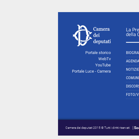
La Pr
della
Portale storico
BIOGRA
WebTv
AGEND
YouTube
NOTIZIE
Portale Luce - Camera
COMUNI
DISCOR
FOTO/V
So
Camera dei deputati 2015 © Tutti i diritti riservati