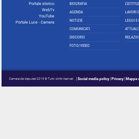
Portale storico
BIOGRAFIA
L'ISTITU
WebTv
AGENDA
LAVORI 
YouTube
NOTIZIE
LEGGI E
Portale Luce - Camera
COMUNICATI
ATTUALI
DISCORSI
RELAZIO
FOTO/VIDEO
Social media policy
Privacy
Mappa d
Camera dei deputati 2015 © Tutti i diritti riservati