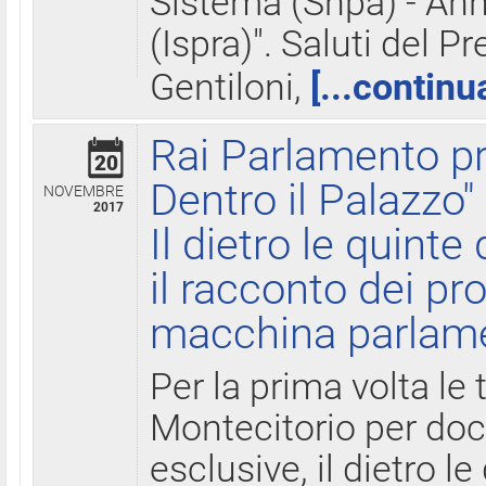
Sistema (Snpa) - Ann
(Ispra)". Saluti del P
Gentiloni,
[...continu
Rai Parlamento pr
20
Dentro il Palazzo"
NOVEMBRE
2017
Il dietro le quint
il racconto dei pro
macchina parlam
Per la prima volta le
Montecitorio per do
esclusive, il dietro le