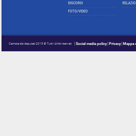
DISCORSI
RELAZIO
FOTO/VIDEO
Social media policy
Privacy
Mappa d
Camera dei deputati 2015 © Tutti i diritti riservati