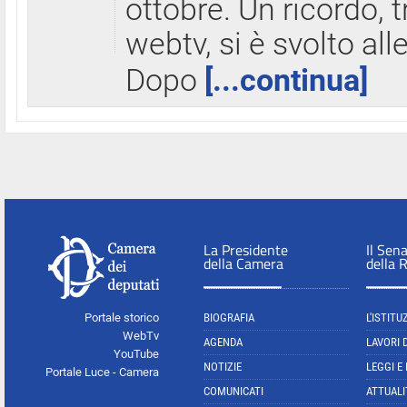
ottobre. Un ricordo, 
webtv, si è svolto all
Dopo
[...continua]
La Presidente
Il Sen
della Camera
della 
Portale storico
BIOGRAFIA
L'ISTITU
WebTv
AGENDA
LAVORI 
YouTube
NOTIZIE
LEGGI E
Portale Luce - Camera
COMUNICATI
ATTUALI