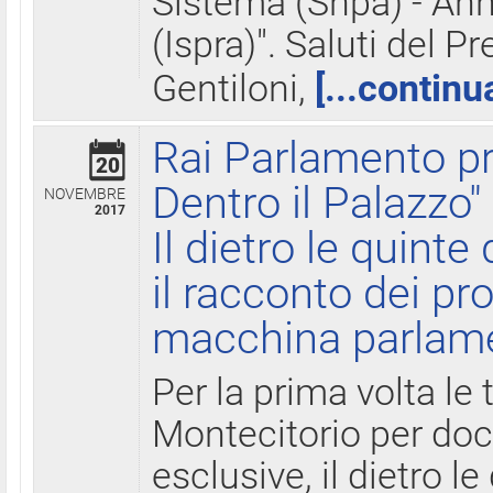
Sistema (Snpa) - Ann
(Ispra)". Saluti del P
Gentiloni,
[...continu
Rai Parlamento pr
20
Dentro il Palazzo"
NOVEMBRE
2017
Il dietro le quint
il racconto dei pro
macchina parlam
Per la prima volta le
Montecitorio per do
esclusive, il dietro le