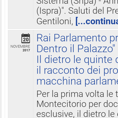
Sistema (Snpa) - Ann
(Ispra)". Saluti del P
Gentiloni,
[...continu
Rai Parlamento pr
20
Dentro il Palazzo"
NOVEMBRE
2017
Il dietro le quint
il racconto dei pro
macchina parlam
Per la prima volta le
Montecitorio per do
esclusive, il dietro le