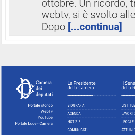
ottobre. Un ricordo, 
webtv, si è svolto all
Dopo
[...continua]
La Presidente
Il Sen
della Camera
della 
Portale storico
BIOGRAFIA
L'ISTITU
WebTv
AGENDA
LAVORI 
YouTube
NOTIZIE
LEGGI E
Portale Luce - Camera
COMUNICATI
ATTUALI