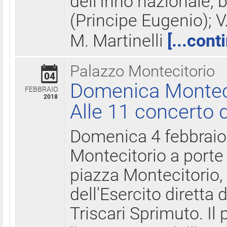
dell'Inno nazionale, 
(Principe Eugenio); V
M. Martinelli
[...cont
Palazzo Montecitorio
04
Domenica Montecit
FEBBRAIO
2018
Alle 11 concerto d
Domenica 4 febbrai
Montecitorio a porte 
piazza Montecitorio, 
dell'Esercito diretta
Triscari Sprimuto. I