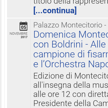
titolo della rapprese
[...continua]
Palazzo Montecitorio -
05
Domenica Monteci
NOVEMBRE
2017
con Boldrini - All
campione di fisar
e l’Orchestra Nap
Edizione di Montecit
all'insegna della mus
alle ore 12 con diret
Presidente della Came