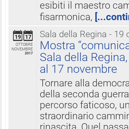
esibiti il maestro c
fisarmonica,
[...cont
Sala della Regina - 19 
19
17
Mostra “comunica
OTTOBRE
NOVEMBRE
Sala della Regina,
2017
al 17 novembre
Tornare alla democra
della seconda guerra 
percorso faticoso, 
straordinario cammin
rinascita. Quel pass