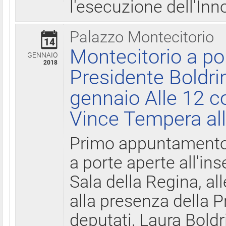
l'esecuzione dell'Inn
Palazzo Montecitorio
14
Montecitorio a po
GENNAIO
2018
Presidente Boldri
gennaio Alle 12 c
Vince Tempera all
Primo appuntamento 
a porte aperte all'in
Sala della Regina, all
alla presenza della 
deputati, Laura Boldri