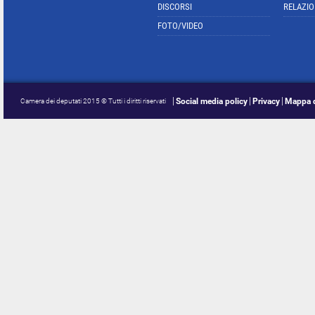
DISCORSI
RELAZIO
FOTO/VIDEO
Social media policy
Privacy
Mappa d
Camera dei deputati 2015 © Tutti i diritti riservati