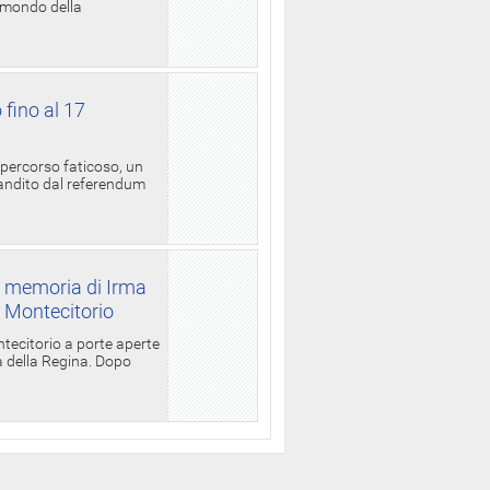
l mondo della
 fino al 17
 percorso faticoso, un
candito dal referendum
a memoria di Irma
a Montecitorio
ntecitorio a porte aperte
la della Regina. Dopo