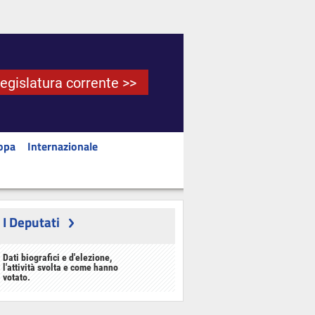
Legislatura corrente >>
opa
Internazionale
I Deputati
Dati biografici e d'elezione,
l'attività svolta e come hanno
votato.