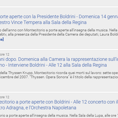
orte aperte con la Presidente Boldrini - Domenica 14 genn
estro Vince Tempera alla Sala della Regina
ell'anno con Montecitorio a porte aperte all'insegna della musica. Nella S
ebtv, alla presenza della Presidente della Camera dei deputati, Laura Boldrin
ua]
 ore 12
ni dopo. Domenica alla Camera la rappresentazione sull’i
ino - Interviene Boldrini - Alle 12 alla Sala della Regina
 della Thyssen Krupp, Montecitorio ricorda quei morti sul lavoro: sette ope
 6 dicembre del 2007. "Thyssen. Opera Sonora" è il titolo della rappresentazi
 ore 12
torio a porte aperte con Boldrini - Alle 12 concerto con i
tro Adragna, e l’Orchestra Napoletana
rio a porte aperte all'insegna della musica. Nella Sala della Lupa, alle ore 