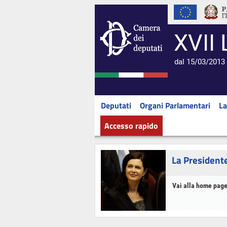
XVII 
dal 15/03/2013 
Deputati
Organi Parlamentari
La
Accesso rapido
La President
Vai alla home page