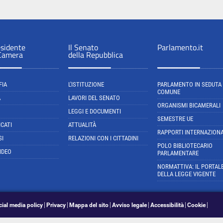
esidente
Il Senato
Parlamento.it
 Camera
della Repubblica
FIA
L'ISTITUZIONE
PARLAMENTO IN SEDUTA
COMUNE
A
LAVORI DEL SENATO
ORGANISMI BICAMERALI
LEGGI E DOCUMENTI
SEMESTRE UE
CATI
ATTUALITÀ
RAPPORTI INTERNAZIONA
SI
RELAZIONI CON I CITTADINI
POLO BIBLIOTECARIO
IDEO
PARLAMENTARE
NORMATTIVA: IL PORTAL
DELLA LEGGE VIGENTE
cial media policy
Privacy
Mappa del sito
Avviso legale
Accessibilità
Cookie