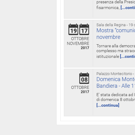
presenza della Presid
fisarmonica,
[...cont
Sala della Regina - 19 
Mostra “comunica
19
17
novembre
OTTOBRE
NOVEMBRE
Tornare alla democra
2017
complesso ma straord
istituzionale
[...cont
Palazzo Montecitorio -
Domenica Monteci
08
Bandiera - Alle 
OTTOBRE
2017
E' stata dedicata ad 
di domenica 8 ottobre
[...continua]