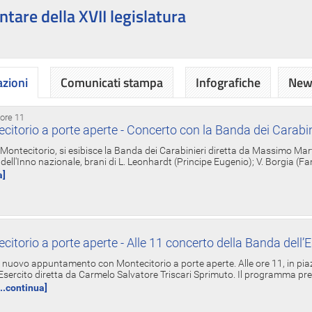
ntare della XVII legislatura
azioni
Comunicati stampa
Infografiche
News
 ore 11
torio a porte aperte - Concerto con la Banda dei Carabin
a Montecitorio, si esibisce la Banda dei Carabinieri diretta da Massimo Mar
dell'Inno nazionale, brani di L. Leonhardt (Principe Eugenio); V. Borgia (F
a]
torio a porte aperte - Alle 11 concerto della Banda dell’E
nuovo appuntamento con Montecitorio a porte aperte. Alle ore 11, in piaz
'Esercito diretta da Carmelo Salvatore Triscari Sprimuto. Il programma pr
...continua]