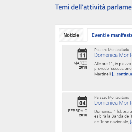
Temi dell'attività parlame
Notizie
Eventi e manifest
Palazzo Montecitorio -
Domenica Monteci
11
MARZO
Alle ore 11, in piazz
2018
prevede l'esecuzione 
Martinelli
[...continu
Palazzo Montecitorio
Domenica Monteci
04
FEBBRAIO
Domenica 4 febbraio 
2018
esibirà la Banda dell
dell'Inno nazionale,
[