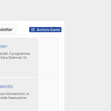
letter
Archivio Eventi
ieri
tinelli. Il programma
anfara Solenne); M.
sercito
za Montecitorio, si
evede l'esecuzione