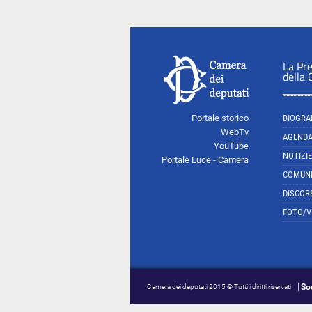
La Pr
della
Portale storico
BIOGRA
WebTv
AGEND
YouTube
NOTIZIE
Portale Luce - Camera
COMUNI
DISCOR
FOTO/V
So
Camera dei deputati 2015 © Tutti i diritti riservati