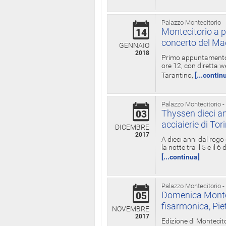
Palazzo Montecitorio
Montecitorio a p
14
concerto del Ma
GENNAIO
2018
Primo appuntamento d
ore 12, con diretta w
Tarantino,
[...contin
Palazzo Montecitorio -
Thyssen dieci an
03
acciaierie di Tor
DICEMBRE
2017
A dieci anni dal rogo
la notte tra il 5 e il
[...continua]
Palazzo Montecitorio -
Domenica Monteci
05
fisarmonica, Pie
NOVEMBRE
2017
Edizione di Montecito