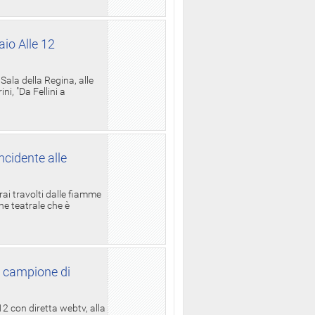
aio Alle 12
ala della Regina, alle
i, "Da Fellini a
ncidente alle
rai travolti dalle fiamme
one teatrale che è
l campione di
12 con diretta webtv, alla