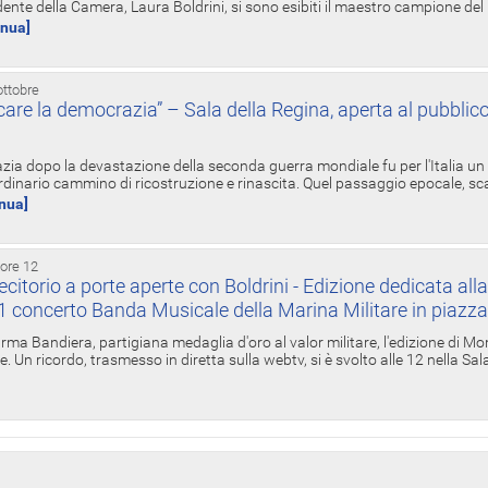
ente della Camera, Laura Boldrini, si sono esibiti il maestro campione de
inua]
ottobre
re la democrazia” – Sala della Regina, aperta al pubblico
zia dopo la devastazione della seconda guerra mondiale fu per l'Italia un
inario cammino di ricostruzione e rinascita. Quel passaggio epocale, s
inua]
 ore 12
torio a porte aperte con Boldrini - Edizione dedicata all
11 concerto Banda Musicale della Marina Militare in piazz
Irma Bandiera, partigiana medaglia d'oro al valor militare, l'edizione di Mo
. Un ricordo, trasmesso in diretta sulla webtv, si è svolto alle 12 nella Sa