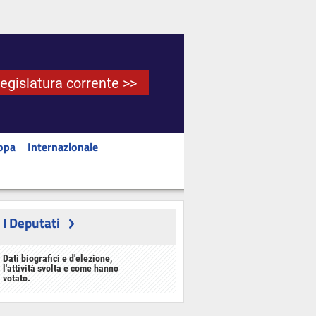
Legislatura corrente >>
opa
Internazionale
I Deputati
Dati biografici e d'elezione,
l'attività svolta e come hanno
votato.