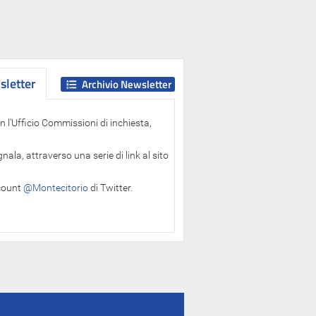
letter
letter
Archivio Newsletter
 l'Ufficio Commissioni di inchiesta,
ala, attraverso una serie di link al sito
ccount
@Montecitorio
di Twitter.