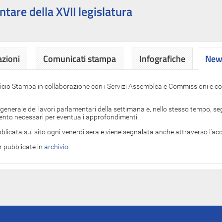
ntare della XVII legislatura
azioni
Comunicati stampa
Infografiche
News
News
ficio Stampa in collaborazione con i Servizi Assemblea e Commissioni e con
 generale dei lavori parlamentari della settimana e, nello stesso tempo, segn
imento necessari per eventuali approfondimenti.
blicata sul sito ogni venerdì sera e viene segnalata anche attraverso l'a
er pubblicate in
archivio
.