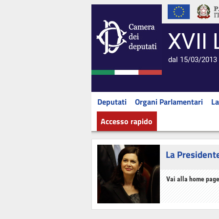
XVII 
dal 15/03/2013 
Deputati
Organi Parlamentari
La
Accesso rapido
La President
Vai alla home page