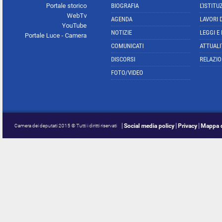
Portale storico
BIOGRAFIA
L'ISTITU
WebTv
AGENDA
LAVORI 
YouTube
NOTIZIE
LEGGI E
Portale Luce - Camera
COMUNICATI
ATTUALI
DISCORSI
RELAZIO
FOTO/VIDEO
Social media policy
Privacy
Mappa d
Camera dei deputati 2015 © Tutti i diritti riservati