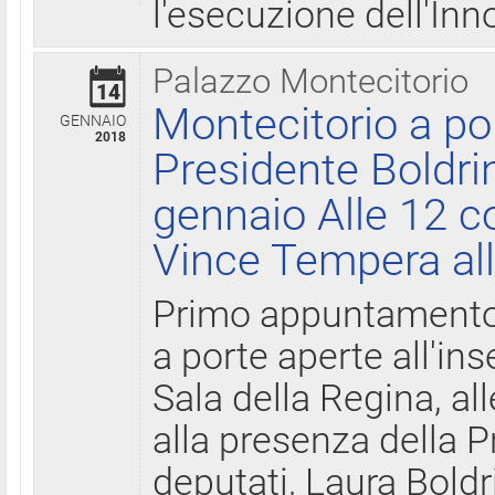
l'esecuzione dell'Inn
Palazzo Montecitorio
14
Montecitorio a po
GENNAIO
2018
Presidente Boldri
gennaio Alle 12 c
Vince Tempera all
Primo appuntamento 
a porte aperte all'in
Sala della Regina, all
alla presenza della 
deputati, Laura Boldri