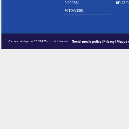
DISCORSI
RELAZIO
FOTO/VIDEO
Social media policy
Privacy
Mappa d
Camera dei deputati 2015 © Tutti i diritti riservati