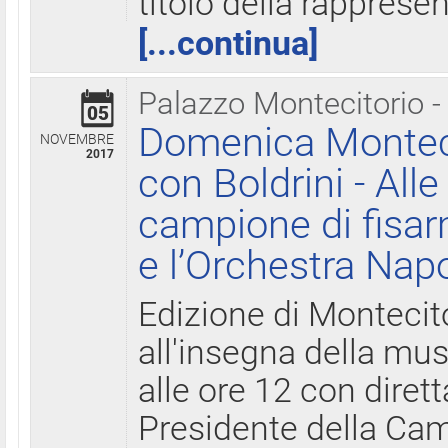
titolo della rapprese
[...continua]
Palazzo Montecitorio -
05
Domenica Monteci
NOVEMBRE
2017
con Boldrini - All
campione di fisar
e l’Orchestra Nap
Edizione di Montecit
all'insegna della mus
alle ore 12 con diret
Presidente della Came