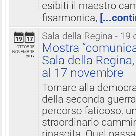
esibiti il maestro c
fisarmonica,
[...cont
Sala della Regina - 19 
19
17
Mostra “comunica
OTTOBRE
NOVEMBRE
Sala della Regina,
2017
al 17 novembre
Tornare alla democra
della seconda guerra 
percorso faticoso, 
straordinario cammin
rinascita. Quel pass