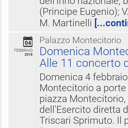
dell'Inno nazionale, 
(Principe Eugenio); V
M. Martinelli
[...cont
Palazzo Montecitorio
04
Domenica Montecit
FEBBRAIO
2018
Alle 11 concerto d
Domenica 4 febbrai
Montecitorio a porte 
piazza Montecitorio, 
dell'Esercito diretta
Triscari Sprimuto. I