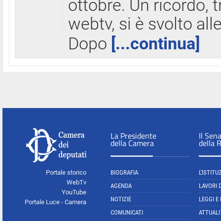
ottobre. Un ricordo, 
webtv, si è svolto all
Dopo
[...continua]
La Presidente
Il Sen
della Camera
della 
Portale storico
BIOGRAFIA
L'ISTITU
WebTv
AGENDA
LAVORI 
YouTube
NOTIZIE
LEGGI E
Portale Luce - Camera
COMUNICATI
ATTUALI