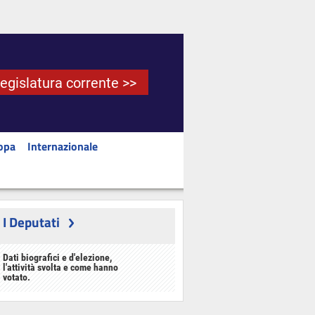
Legislatura corrente >>
opa
Internazionale
I Deputati
Dati biografici e d'elezione,
l'attività svolta e come hanno
votato.