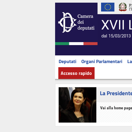
XVII 
dal 15/03/2013 
Deputati
Organi Parlamentari
La
Accesso rapido
La President
Vai alla home page