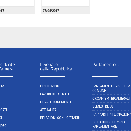
017
07/04/2017
esidente
Il Senato
Parlamento.it
 Camera
della Repubblica
FIA
L'ISTITUZIONE
PARLAMENTO IN SEDUTA
COMUNE
A
LAVORI DEL SENATO
ORGANISMI BICAMERALI
LEGGI E DOCUMENTI
SEMESTRE UE
CATI
ATTUALITÀ
RAPPORTI INTERNAZIONA
SI
RELAZIONI CON I CITTADINI
POLO BIBLIOTECARIO
IDEO
PARLAMENTARE