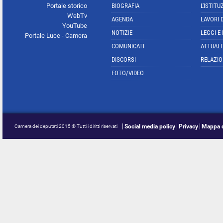
Portale storico
BIOGRAFIA
L'ISTITU
WebTv
AGENDA
LAVORI 
YouTube
NOTIZIE
LEGGI E
Portale Luce - Camera
COMUNICATI
ATTUALI
DISCORSI
RELAZIO
FOTO/VIDEO
Social media policy
Privacy
Mappa d
Camera dei deputati 2015 © Tutti i diritti riservati