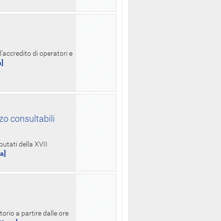
l'accredito di operatori e
a]
zo consultabili
putati della XVII
ua]
orio a partire dalle ore