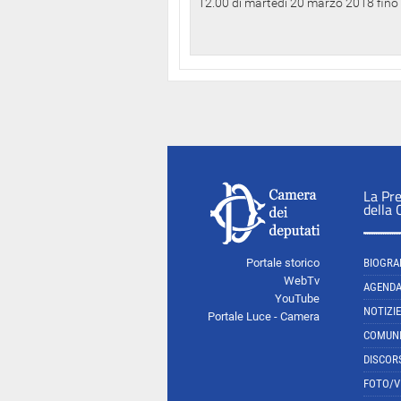
12.00 di martedì 20 marzo 2018 fino a
La Pr
della
Portale storico
BIOGRA
WebTv
AGEND
YouTube
NOTIZIE
Portale Luce - Camera
COMUNI
DISCOR
FOTO/V