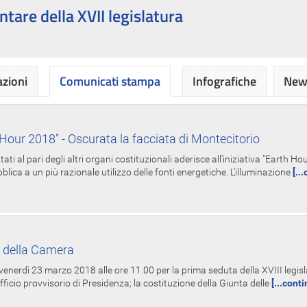
ntare della XVII legislatura
azioni
Comunicati stampa
Infografiche
News
Hour 2018" - Oscurata la facciata di Montecitorio
i al pari degli altri organi costituzionali aderisce all'iniziativa "Earth 
lica a un più razionale utilizzo delle fonti energetiche. L'illuminazione
[..
 della Camera
nerdì 23 marzo 2018 alle ore 11.00 per la prima seduta della XVIII legisla
Ufficio provvisorio di Presidenza; la costituzione della Giunta delle
[...cont