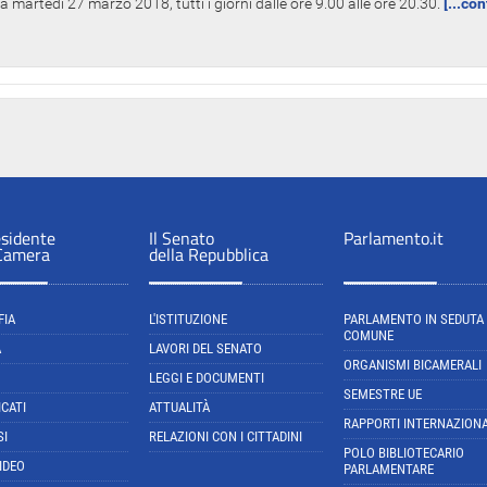
 martedì 27 marzo 2018, tutti i giorni dalle ore 9.00 alle ore 20.30.
[...co
esidente
Il Senato
Parlamento.it
 Camera
della Repubblica
FIA
L'ISTITUZIONE
PARLAMENTO IN SEDUTA
COMUNE
A
LAVORI DEL SENATO
ORGANISMI BICAMERALI
LEGGI E DOCUMENTI
SEMESTRE UE
CATI
ATTUALITÀ
RAPPORTI INTERNAZIONA
SI
RELAZIONI CON I CITTADINI
POLO BIBLIOTECARIO
IDEO
PARLAMENTARE