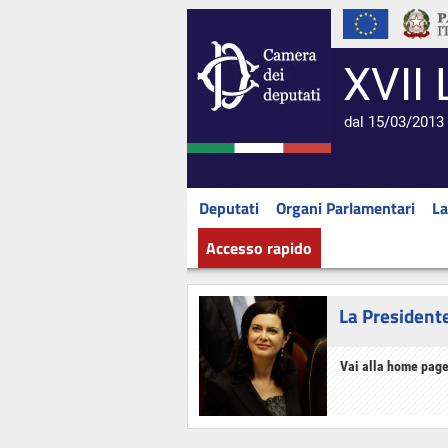
XVII 
dal 15/03/2013 
Deputati
Organi Parlamentari
La
Accesso rapido
La President
Vai alla home page