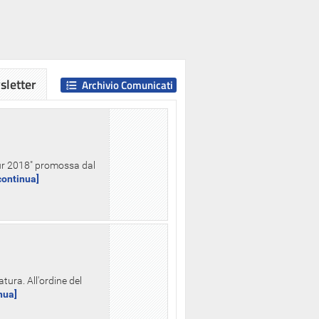
letter
Archivio Comunicati
Hour 2018" promossa dal
.continua]
tura. All'ordine del
inua]