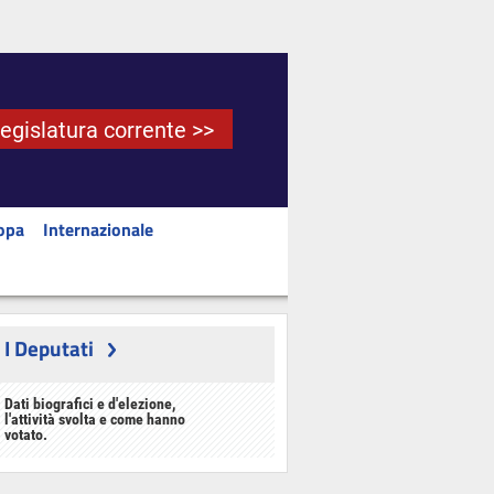
Legislatura corrente >>
opa
Internazionale
I Deputati
Dati biografici e d'elezione,
l'attività svolta e come hanno
votato.