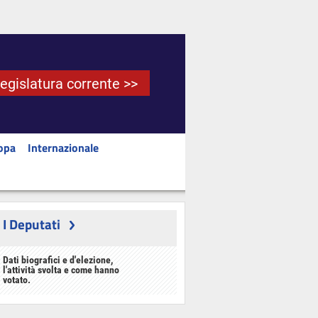
Legislatura corrente >>
opa
Internazionale
I Deputati
Dati biografici e d'elezione,
l'attività svolta e come hanno
votato.