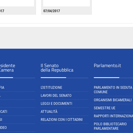
017
07/04/2017
esidente
Il Senato
Parlamento.it
 Camera
della Repubblica
FIA
L'ISTITUZIONE
PARLAMENTO IN SEDUTA
COMUNE
A
LAVORI DEL SENATO
ORGANISMI BICAMERALI
LEGGI E DOCUMENTI
SEMESTRE UE
CATI
ATTUALITÀ
RAPPORTI INTERNAZIONA
SI
RELAZIONI CON I CITTADINI
POLO BIBLIOTECARIO
IDEO
PARLAMENTARE