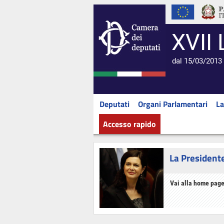
XVII 
dal 15/03/2013 
Deputati
Organi Parlamentari
La
Accesso rapido
La President
Vai alla home page