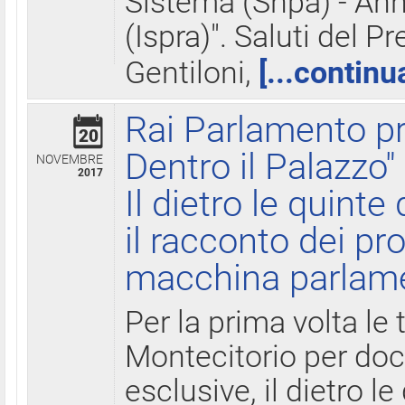
Sistema (Snpa) - Ann
(Ispra)". Saluti del P
Gentiloni,
[...continu
Rai Parlamento pr
20
Dentro il Palazzo"
NOVEMBRE
2017
Il dietro le quint
il racconto dei pro
macchina parlam
Per la prima volta le
Montecitorio per do
esclusive, il dietro le