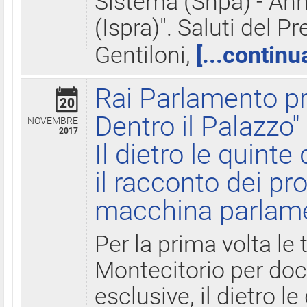
Sistema (Snpa) - Ann
(Ispra)". Saluti del P
Gentiloni,
[...continu
Rai Parlamento pr
20
Dentro il Palazzo"
NOVEMBRE
2017
Il dietro le quint
il racconto dei pro
macchina parlam
Per la prima volta le
Montecitorio per do
esclusive, il dietro le