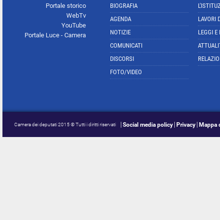
Portale storico
BIOGRAFIA
L'ISTITU
WebTv
AGENDA
LAVORI 
YouTube
NOTIZIE
LEGGI E
Portale Luce - Camera
COMUNICATI
ATTUALI
DISCORSI
RELAZIO
FOTO/VIDEO
Social media policy
Privacy
Mappa d
Camera dei deputati 2015 © Tutti i diritti riservati