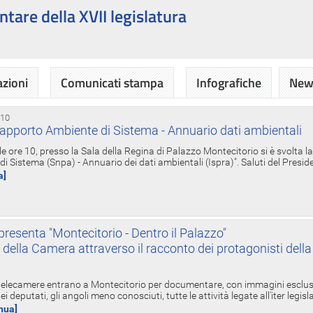
ntare della XVII legislatura
azioni
Comunicati stampa
Infografiche
News
 10
apporto Ambiente di Sistema - Annuario dati ambientali
e ore 10, presso la Sala della Regina di Palazzo Montecitorio si è svolta l
 Sistema (Snpa) - Annuario dei dati ambientali (Ispra)". Saluti del Presid
a]
resenta "Montecitorio - Dentro il Palazzo"
nte della Camera attraverso il racconto dei protagonisti del
 telecamere entrano a Montecitorio per documentare, con immagini esclusive
i deputati, gli angoli meno conosciuti, tutte le attività legate all'iter legisl
inua]