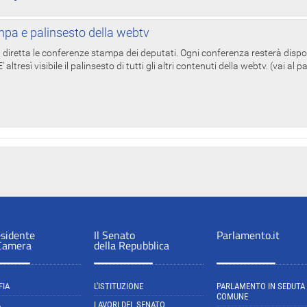
pa e palinsesto della webtv
in diretta le conferenze stampa dei deputati. Ogni conferenza resterà dispo
' altresì visibile il palinsesto di tutti gli altri contenuti della webtv. (vai al 
esidente
Il Senato
Parlamento.it
 Camera
della Repubblica
FIA
L'ISTITUZIONE
PARLAMENTO IN SEDUTA
COMUNE
A
LAVORI DEL SENATO