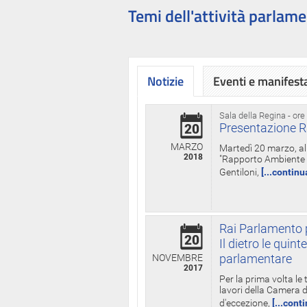
Temi dell'attività parlame
Notizie
Eventi e manifest
Sala della Regina - ore
Presentazione R
20
MARZO
Martedì 20 marzo, all
2018
"Rapporto Ambiente di
Gentiloni,
[...continu
Rai Parlamento p
20
Il dietro le qui
parlamentare
NOVEMBRE
2017
Per la prima volta le
lavori della Camera de
d'eccezione,
[...cont