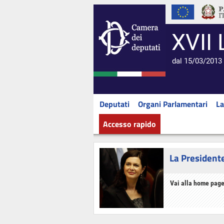
XVII 
dal 15/03/2013 
Deputati
Organi Parlamentari
La
Accesso rapido
La President
Vai alla home page