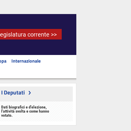
Legislatura corrente >>
opa
Internazionale
I Deputati
Dati biografici e d'elezione,
l'attività svolta e come hanno
votato.