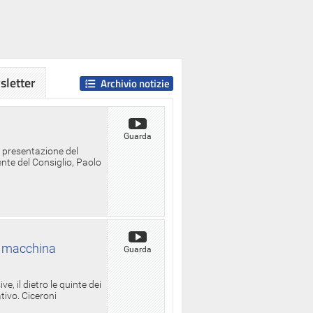
letter
Archivio notizie
Guarda
a presentazione del
ente del Consiglio, Paolo
la macchina
Guarda
, il dietro le quinte dei
ativo. Ciceroni