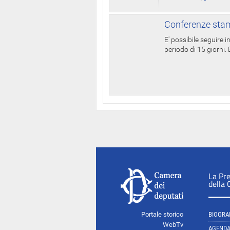
Conferenze stam
E' possibile seguire 
periodo di 15 giorni. E
La Pr
della
Portale storico
BIOGRA
WebTv
AGEND