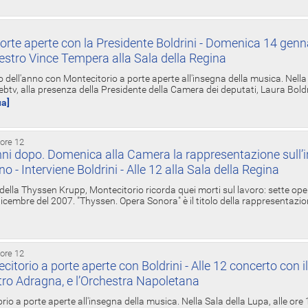
orte aperte con la Presidente Boldrini - Domenica 14 genn
estro Vince Tempera alla Sala della Regina
ell'anno con Montecitorio a porte aperte all'insegna della musica. Nella S
ebtv, alla presenza della Presidente della Camera dei deputati, Laura Boldrin
ua]
 ore 12
ni dopo. Domenica alla Camera la rappresentazione sull’i
ino - Interviene Boldrini - Alle 12 alla Sala della Regina
 della Thyssen Krupp, Montecitorio ricorda quei morti sul lavoro: sette ope
 6 dicembre del 2007. "Thyssen. Opera Sonora" è il titolo della rappresentazi
 ore 12
torio a porte aperte con Boldrini - Alle 12 concerto con i
tro Adragna, e l’Orchestra Napoletana
rio a porte aperte all'insegna della musica. Nella Sala della Lupa, alle ore 