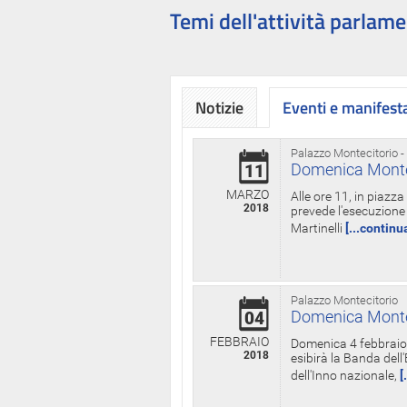
Temi dell'attività parlame
Notizie
Eventi e manifest
Palazzo Montecitorio -
Domenica Monteci
11
MARZO
Alle ore 11, in piazz
2018
prevede l'esecuzione 
Martinelli
[...continu
Palazzo Montecitorio
Domenica Monteci
04
FEBBRAIO
Domenica 4 febbraio 
2018
esibirà la Banda dell
dell'Inno nazionale,
[