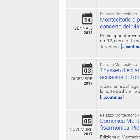
Palazzo Montecitorio
Montecitorio a p
14
concerto del Ma
GENNAIO
2018
Primo appuntamento d
ore 12, con diretta w
Tarantino,
[...contin
Palazzo Montecitorio -
Thyssen dieci an
03
acciaierie di Tor
DICEMBRE
2017
A dieci anni dal rogo
la notte tra il 5 e il
[...continua]
Palazzo Montecitorio -
Domenica Monteci
05
fisarmonica, Pie
NOVEMBRE
2017
Edizione di Montecito