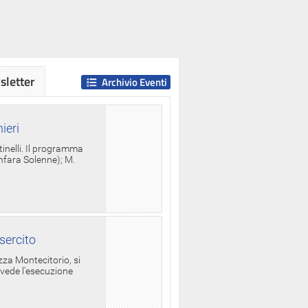
letter
Archivio Eventi
ieri
tinelli. Il programma
anfara Solenne); M.
sercito
za Montecitorio, si
evede l'esecuzione