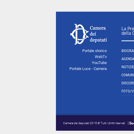
La Pr
della
Portale storico
BIOGRA
WebTv
AGEND
YouTube
NOTIZIE
Portale Luce - Camera
COMUNI
DISCOR
FOTO/V
So
Camera dei deputati 2015 © Tutti i diritti riservati