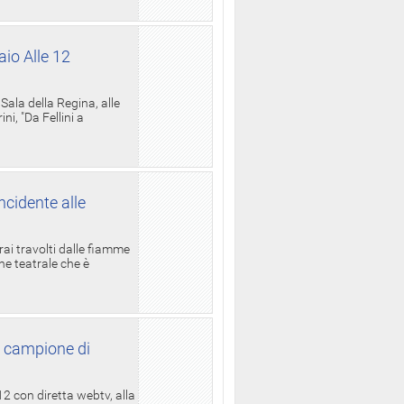
aio Alle 12
ala della Regina, alle
i, "Da Fellini a
ncidente alle
rai travolti dalle fiamme
one teatrale che è
l campione di
12 con diretta webtv, alla