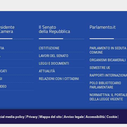
esidente
Il Senato
Parlamento.it
 Camera
della Repubblica
FIA
L'ISTITUZIONE
PARLAMENTO IN SEDUTA
COMUNE
A
LAVORI DEL SENATO
ORGANISMI BICAMERALI
LEGGI E DOCUMENTI
SEMESTRE UE
CATI
ATTUALITÀ
RAPPORTI INTERNAZIONA
SI
RELAZIONI CON I CITTADINI
POLO BIBLIOTECARIO
IDEO
PARLAMENTARE
NORMATTIVA: IL PORTAL
DELLA LEGGE VIGENTE
cial media policy
Privacy
Mappa del sito
Avviso legale
Accessibilità
Cookie