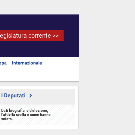
Legislatura corrente >>
opa
Internazionale
I Deputati
Dati biografici e d'elezione,
l'attività svolta e come hanno
votato.