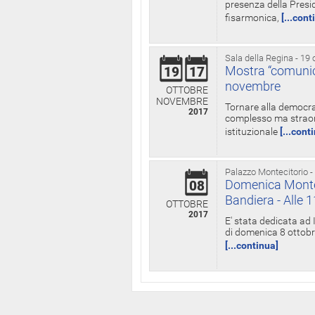
presenza della Presid
fisarmonica,
[...cont
Sala della Regina - 19 
Mostra “comunica
19
17
novembre
OTTOBRE
NOVEMBRE
Tornare alla democra
2017
complesso ma straord
istituzionale
[...cont
Palazzo Montecitorio -
Domenica Monteci
08
Bandiera - Alle 
OTTOBRE
2017
E' stata dedicata ad 
di domenica 8 ottobre
[...continua]