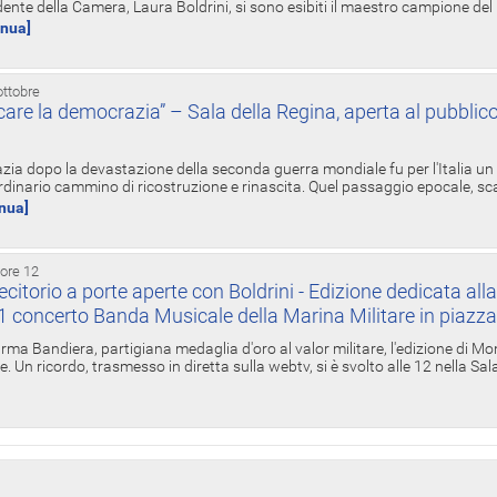
ente della Camera, Laura Boldrini, si sono esibiti il maestro campione de
inua]
ottobre
re la democrazia” – Sala della Regina, aperta al pubblico
zia dopo la devastazione della seconda guerra mondiale fu per l'Italia un
inario cammino di ricostruzione e rinascita. Quel passaggio epocale, s
inua]
 ore 12
torio a porte aperte con Boldrini - Edizione dedicata all
11 concerto Banda Musicale della Marina Militare in piazz
Irma Bandiera, partigiana medaglia d'oro al valor militare, l'edizione di Mo
. Un ricordo, trasmesso in diretta sulla webtv, si è svolto alle 12 nella Sa