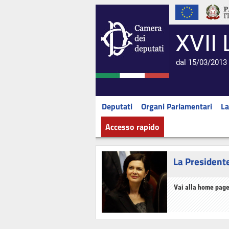
XVII 
dal 15/03/2013 
Deputati
Organi Parlamentari
La
Accesso rapido
La President
Vai alla home page