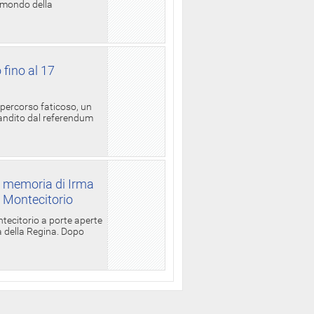
l mondo della
 fino al 17
 percorso faticoso, un
candito dal referendum
a memoria di Irma
a Montecitorio
ntecitorio a porte aperte
la della Regina. Dopo