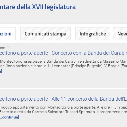
ntare della XVII legislatura
azioni
Comunicati stampa
Infografiche
News
 ore 11
torio a porte aperte - Concerto con la Banda dei Carabin
a Montecitorio, si esibisce la Banda dei Carabinieri diretta da Massimo Mar
dell'Inno nazionale, brani di L. Leonhardt (Principe Eugenio); V. Borgia (F
a]
torio a porte aperte - Alle 11 concerto della Banda dell’E
nuovo appuntamento con Montecitorio a porte aperte. Alle ore 11, in piaz
'Esercito diretta da Carmelo Salvatore Triscari Sprimuto. Il programma pr
...continua]