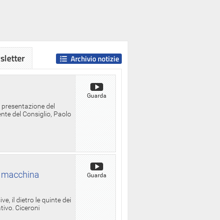
letter
Archivio notizie
Guarda
a presentazione del
ente del Consiglio, Paolo
la macchina
Guarda
, il dietro le quinte dei
ativo. Ciceroni