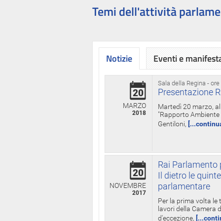
Temi dell'attività parlame
Notizie
Eventi e manifest
Sala della Regina - ore
Presentazione R
20
MARZO
Martedì 20 marzo, all
2018
"Rapporto Ambiente di
Gentiloni,
[...continu
Rai Parlamento p
20
Il dietro le qui
parlamentare
NOVEMBRE
2017
Per la prima volta le
lavori della Camera de
d'eccezione,
[...cont