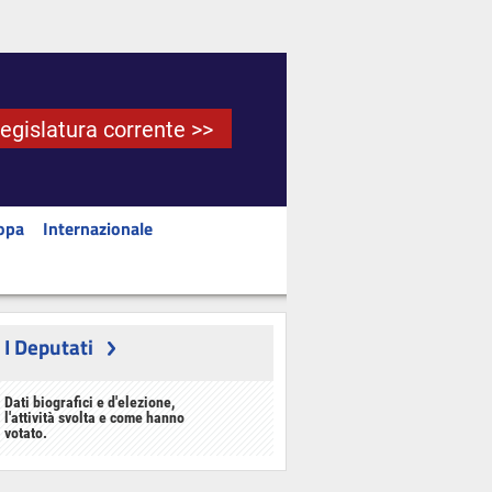
Legislatura corrente >>
opa
Internazionale
I Deputati
Dati biografici e d'elezione,
l'attività svolta e come hanno
votato.