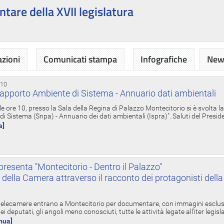
ntare della XVII legislatura
azioni
Comunicati stampa
Infografiche
News
 10
apporto Ambiente di Sistema - Annuario dati ambientali
e ore 10, presso la Sala della Regina di Palazzo Montecitorio si è svolta l
 Sistema (Snpa) - Annuario dei dati ambientali (Ispra)". Saluti del Presid
a]
resenta "Montecitorio - Dentro il Palazzo"
nte della Camera attraverso il racconto dei protagonisti del
 telecamere entrano a Montecitorio per documentare, con immagini esclusive
i deputati, gli angoli meno conosciuti, tutte le attività legate all'iter legisl
inua]