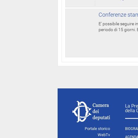
Conferenze stam
E' possibile seguire 
periodo di 15 giorni. E
La Pr
della
Portale storico
BIOGRA
WebTv
AGEND