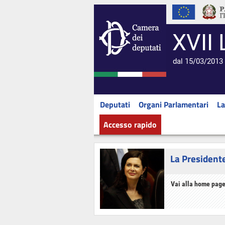
XVII 
dal 15/03/2013 
Deputati
Organi Parlamentari
La
Accesso rapido
La President
Vai alla home page