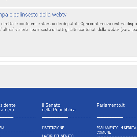
pa e palinsesto della webtv
in diretta le conferenze stampa dei deputati. Ogni conferenza resterà dispo
' altresì visibile il palinsesto di tutti gli altri contenuti della webtv. (vai al 
esidente
Il Senato
Parlamento.it
 Camera
della Repubblica
FIA
L'ISTITUZIONE
PARLAMENTO IN SEDUTA
COMUNE
A
LAVORI DEL SENATO