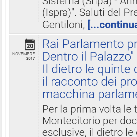
Sistema (Snpa) - Ann
(Ispra)". Saluti del P
Gentiloni,
[...continu
Rai Parlamento pr
20
Dentro il Palazzo"
NOVEMBRE
2017
Il dietro le quint
il racconto dei pro
macchina parlam
Per la prima volta le
Montecitorio per do
esclusive, il dietro le