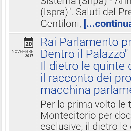
Sistema (Snpa) - Ann
(Ispra)". Saluti del P
Gentiloni,
[...continu
Rai Parlamento pr
20
Dentro il Palazzo"
NOVEMBRE
2017
Il dietro le quint
il racconto dei pro
macchina parlam
Per la prima volta le
Montecitorio per do
esclusive, il dietro le