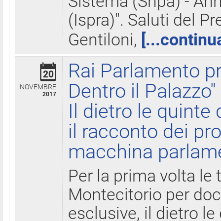
Sistema (Snpa) - Ann
(Ispra)". Saluti del P
Gentiloni,
[...continu
Rai Parlamento pr
20
Dentro il Palazzo"
NOVEMBRE
2017
Il dietro le quint
il racconto dei pro
macchina parlam
Per la prima volta le
Montecitorio per do
esclusive, il dietro le