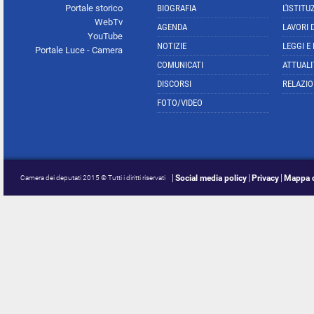
Portale storico
BIOGRAFIA
L'ISTITU
WebTv
AGENDA
LAVORI 
YouTube
NOTIZIE
LEGGI E
Portale Luce - Camera
COMUNICATI
ATTUALI
DISCORSI
RELAZIO
FOTO/VIDEO
Social media policy
Privacy
Mappa d
Camera dei deputati 2015 © Tutti i diritti riservati