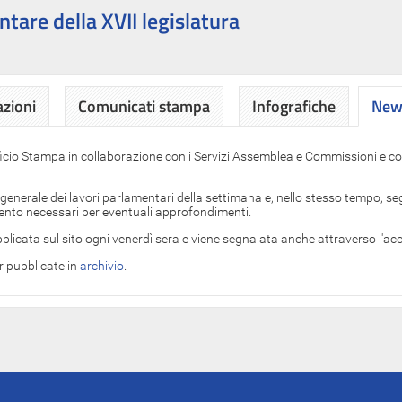
ntare della XVII legislatura
azioni
Comunicati stampa
Infografiche
News
News
ficio Stampa in collaborazione con i Servizi Assemblea e Commissioni e con
 generale dei lavori parlamentari della settimana e, nello stesso tempo, segn
imento necessari per eventuali approfondimenti.
blicata sul sito ogni venerdì sera e viene segnalata anche attraverso l'a
er pubblicate in
archivio
.