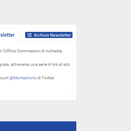
letter
letter
Archivio Newsletter
 l'Ufficio Commissioni di inchiesta,
ala, attraverso una serie di link al sito
ccount
@Montecitorio
di Twitter.