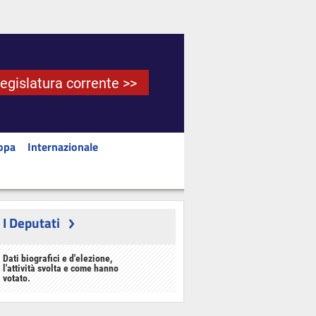
Legislatura corrente >>
opa
Internazionale
I Deputati
Dati biografici e d'elezione,
l'attività svolta e come hanno
votato.