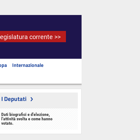
Legislatura corrente >>
opa
Internazionale
I Deputati
Dati biografici e d'elezione,
l'attività svolta e come hanno
votato.