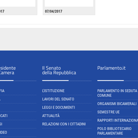
017
07/04/2017
esidente
Il Senato
Parlamento.it
 Camera
della Repubblica
FIA
L'ISTITUZIONE
PARLAMENTO IN SEDUTA
COMUNE
A
LAVORI DEL SENATO
ORGANISMI BICAMERALI
LEGGI E DOCUMENTI
SEMESTRE UE
CATI
ATTUALITÀ
RAPPORTI INTERNAZIONA
SI
RELAZIONI CON I CITTADINI
POLO BIBLIOTECARIO
IDEO
PARLAMENTARE