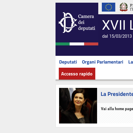
XVII 
dal 15/03/2013 
Deputati
Organi Parlamentari
La
Accesso rapido
La President
Vai alla home page