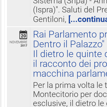
Sistema (Snpa) - Ann
(Ispra)". Saluti del P
Gentiloni,
[...continu
Rai Parlamento pr
20
Dentro il Palazzo"
NOVEMBRE
2017
Il dietro le quint
il racconto dei pro
macchina parlam
Per la prima volta le
Montecitorio per do
esclusive, il dietro le