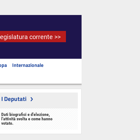
Legislatura corrente >>
opa
Internazionale
I Deputati
Dati biografici e d'elezione,
l'attività svolta e come hanno
votato.