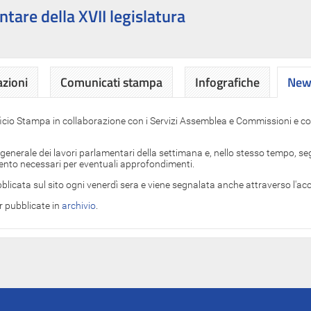
ntare della XVII legislatura
azioni
Comunicati stampa
Infografiche
News
News
ficio Stampa in collaborazione con i Servizi Assemblea e Commissioni e con
 generale dei lavori parlamentari della settimana e, nello stesso tempo, segn
imento necessari per eventuali approfondimenti.
blicata sul sito ogni venerdì sera e viene segnalata anche attraverso l'a
er pubblicate in
archivio
.