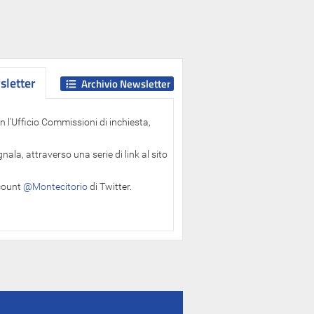
letter
letter
Archivio Newsletter
 l'Ufficio Commissioni di inchiesta,
ala, attraverso una serie di link al sito
ccount
@Montecitorio
di Twitter.