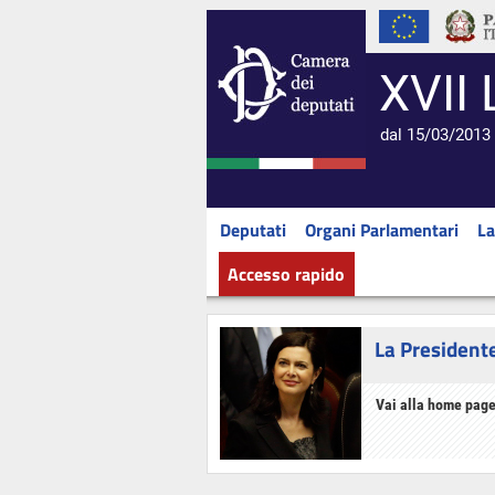
XVII 
dal 15/03/2013 
Deputati
Organi Parlamentari
La
Accesso rapido
La President
Vai alla home page