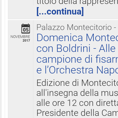
titolo della rapprese
[...continua]
Palazzo Montecitorio -
05
Domenica Monteci
NOVEMBRE
2017
con Boldrini - All
campione di fisar
e l’Orchestra Nap
Edizione di Montecit
all'insegna della mus
alle ore 12 con diret
Presidente della Came