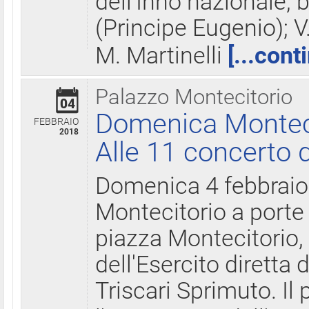
dell'Inno nazionale, 
(Principe Eugenio); V
M. Martinelli
[...cont
Palazzo Montecitorio
04
Domenica Montecit
FEBBRAIO
2018
Alle 11 concerto d
Domenica 4 febbrai
Montecitorio a porte 
piazza Montecitorio, 
dell'Esercito diretta
Triscari Sprimuto. I