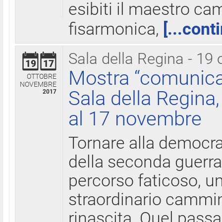
esibiti il maestro c
fisarmonica,
[...cont
Sala della Regina - 19 
19
17
Mostra “comunica
OTTOBRE
NOVEMBRE
Sala della Regina,
2017
al 17 novembre
Tornare alla democra
della seconda guerra 
percorso faticoso, 
straordinario cammin
rinascita. Quel pass