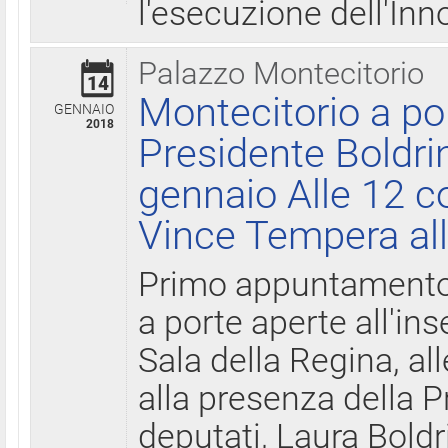
l'esecuzione dell'Inn
Palazzo Montecitorio
14
Montecitorio a po
GENNAIO
2018
Presidente Boldri
gennaio Alle 12 c
Vince Tempera all
Primo appuntamento 
a porte aperte all'in
Sala della Regina, all
alla presenza della 
deputati, Laura Boldri