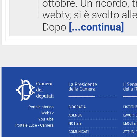
ottobre. Un ricordo, 
webtv, si è svolto all
Dopo
[...continua]
La Presidente
Il Sen
della Camera
della 
Portale storico
BIOGRAFIA
L'ISTITU
WebTv
AGENDA
LAVORI 
YouTube
NOTIZIE
LEGGI E
Portale Luce - Camera
COMUNICATI
ATTUALI