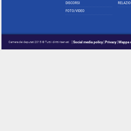
DISCORSI
RELAZIO
FOTO/VIDEO
Social media policy
Privacy
Mappa d
Camera dei deputati 2015 © Tutti i diritti riservati