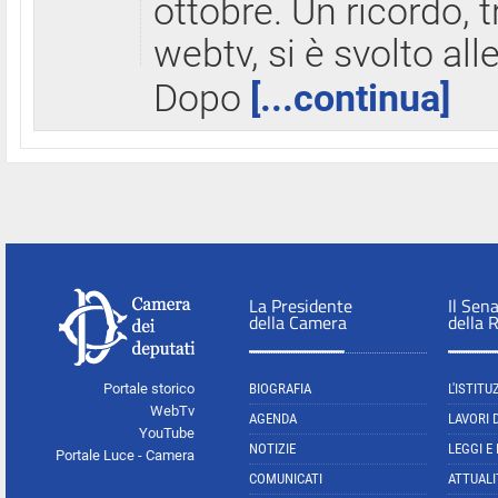
ottobre. Un ricordo, 
webtv, si è svolto all
Dopo
[...continua]
La Presidente
Il Sen
della Camera
della 
Portale storico
BIOGRAFIA
L'ISTITU
WebTv
AGENDA
LAVORI 
YouTube
NOTIZIE
LEGGI E
Portale Luce - Camera
COMUNICATI
ATTUALI