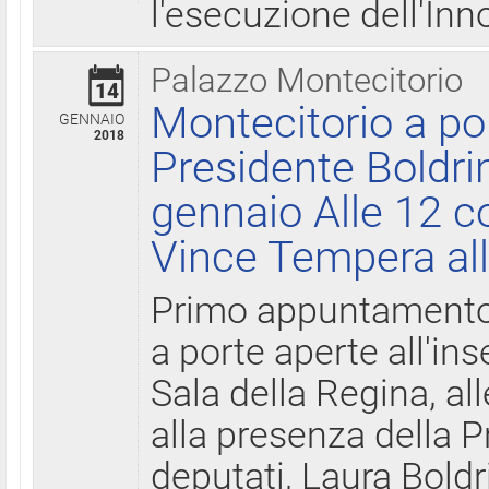
l'esecuzione dell'Inn
Palazzo Montecitorio
14
Montecitorio a po
GENNAIO
2018
Presidente Boldri
gennaio Alle 12 c
Vince Tempera all
Primo appuntamento 
a porte aperte all'in
Sala della Regina, all
alla presenza della 
deputati, Laura Boldri