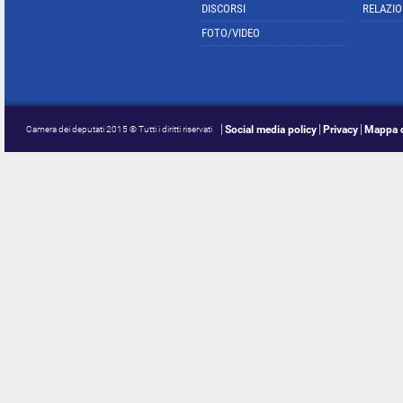
DISCORSI
RELAZIO
FOTO/VIDEO
Social media policy
Privacy
Mappa d
Camera dei deputati 2015 © Tutti i diritti riservati