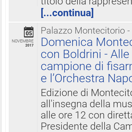
titolo della rapprese
[...continua]
Palazzo Montecitorio -
05
Domenica Monteci
NOVEMBRE
2017
con Boldrini - All
campione di fisar
e l’Orchestra Nap
Edizione di Montecit
all'insegna della mus
alle ore 12 con diret
Presidente della Came