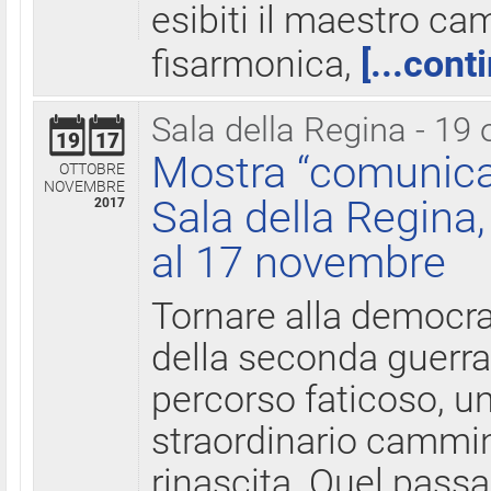
esibiti il maestro c
fisarmonica,
[...cont
Sala della Regina - 19 
19
17
Mostra “comunica
OTTOBRE
NOVEMBRE
Sala della Regina,
2017
al 17 novembre
Tornare alla democra
della seconda guerra 
percorso faticoso, 
straordinario cammin
rinascita. Quel pass