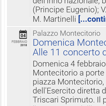
dell'Inno nazionale, 
(Principe Eugenio); V
M. Martinelli
[...cont
Palazzo Montecitorio
04
Domenica Montecit
FEBBRAIO
2018
Alle 11 concerto d
Domenica 4 febbrai
Montecitorio a porte 
piazza Montecitorio, 
dell'Esercito diretta
Triscari Sprimuto. I