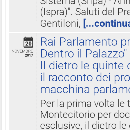
Sistema (Snpa) - Ann
(Ispra)". Saluti del P
Gentiloni,
[...continu
Rai Parlamento pr
20
Dentro il Palazzo"
NOVEMBRE
2017
Il dietro le quint
il racconto dei pro
macchina parlam
Per la prima volta le
Montecitorio per do
esclusive, il dietro le