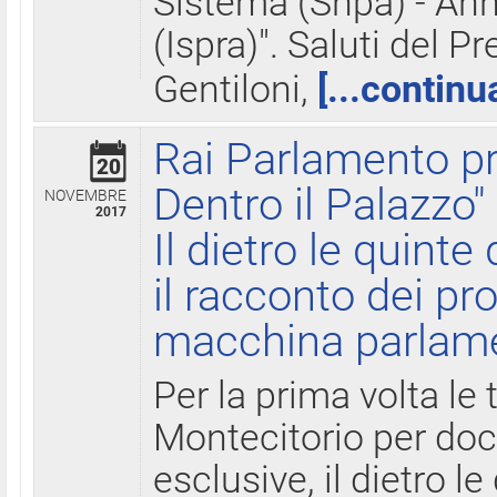
Sistema (Snpa) - Ann
(Ispra)". Saluti del P
Gentiloni,
[...continu
Rai Parlamento pr
20
Dentro il Palazzo"
NOVEMBRE
2017
Il dietro le quint
il racconto dei pro
macchina parlam
Per la prima volta le
Montecitorio per do
esclusive, il dietro le