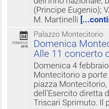
dell'Inno nazionale, 
(Principe Eugenio); V
M. Martinelli
[...cont
Palazzo Montecitorio
04
Domenica Montecit
FEBBRAIO
2018
Alle 11 concerto d
Domenica 4 febbrai
Montecitorio a porte 
piazza Montecitorio, 
dell'Esercito diretta
Triscari Sprimuto. I