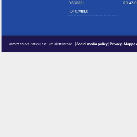
DISCORSI
RELAZIO
FOTO/VIDEO
Social media policy
Privacy
Mappa d
Camera dei deputati 2015 © Tutti i diritti riservati