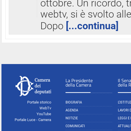
ottobre. Un ricordo, 
webtv, si è svolto all
Dopo
[...continua]
La Presidente
Il Sen
della Camera
della 
Portale storico
BIOGRAFIA
L'ISTITU
WebTv
AGENDA
LAVORI 
YouTube
NOTIZIE
LEGGI E
Portale Luce - Camera
COMUNICATI
ATTUALI