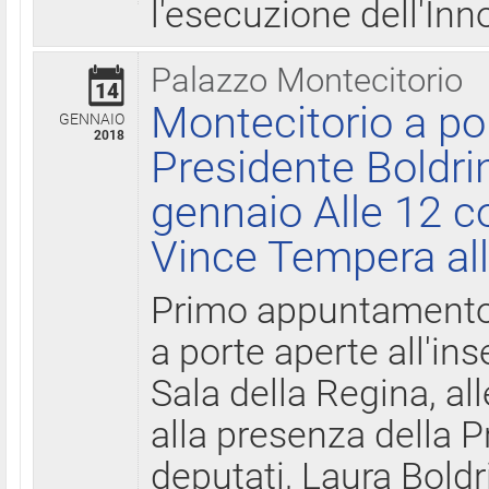
l'esecuzione dell'Inn
Palazzo Montecitorio
14
Montecitorio a po
GENNAIO
2018
Presidente Boldri
gennaio Alle 12 c
Vince Tempera all
Primo appuntamento 
a porte aperte all'in
Sala della Regina, all
alla presenza della 
deputati, Laura Boldri