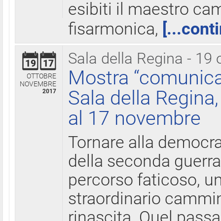
esibiti il maestro c
fisarmonica,
[...cont
Sala della Regina - 19 
19
17
Mostra “comunica
OTTOBRE
NOVEMBRE
Sala della Regina,
2017
al 17 novembre
Tornare alla democra
della seconda guerra 
percorso faticoso, 
straordinario cammin
rinascita. Quel pass