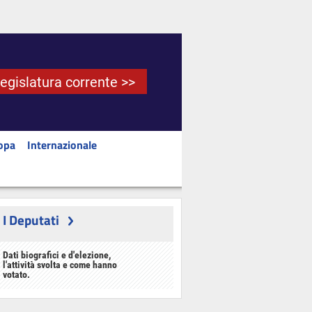
Legislatura corrente >>
opa
Internazionale
I Deputati
Dati biografici e d'elezione,
l'attività svolta e come hanno
votato.