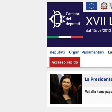
XVII 
dal 15/03/2013 
Deputati
Organi Parlamentari
La
Accesso rapido
La President
Vai alla home page