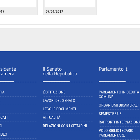
017
07/04/2017
esidente
Il Senato
Parlamento.it
 Camera
della Repubblica
FIA
L'ISTITUZIONE
PARLAMENTO IN SEDUTA
COMUNE
A
LAVORI DEL SENATO
ORGANISMI BICAMERALI
LEGGI E DOCUMENTI
SEMESTRE UE
CATI
ATTUALITÀ
RAPPORTI INTERNAZIONA
SI
RELAZIONI CON I CITTADINI
POLO BIBLIOTECARIO
IDEO
PARLAMENTARE